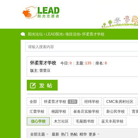
阳光论坛
›
LEAD阳光
›
项目活动
›
怀柔育才学校
怀柔育才学校
今日:
0
|
主题:
135
|
排名:
8
版主:
蕾蕾豆
全部
怀柔育才学校
135
经纬学校
CMC朱房村社区
汇蕾学校
桃园学校
崔各庄实验学校
新公民学校
育
信心学校
木兰社区
毛菊图书馆
蓝天丰苑学校
全部主题
最新
热门
热帖
精华
更多