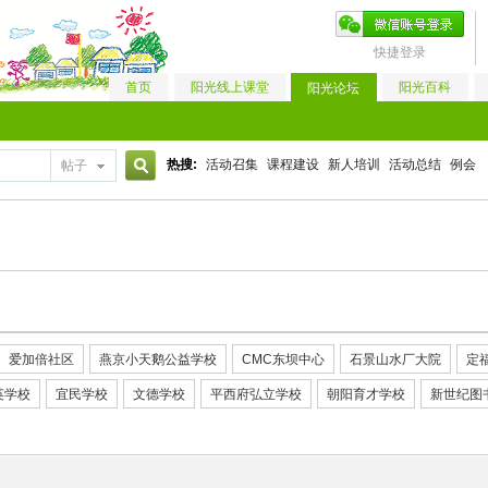
快捷登录
首页
阳光线上课堂
阳光百科
阳光论坛
热搜:
活动召集
课程建设
新人培训
活动总结
例会
帖子
搜
索
爱加倍社区
燕京小天鹅公益学校
CMC东坝中心
石景山水厂大院
定
英学校
宜民学校
文德学校
平西府弘立学校
朝阳育才学校
新世纪图