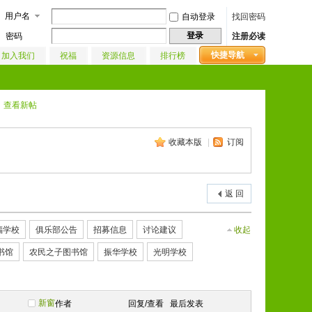
用户名
自动登录
找回密码
登录
密码
注册必读
快捷导航
加入我们
祝福
资源信息
排行榜
查看新帖
收藏本版
|
订阅
返 回
福学校
俱乐部公告
招募信息
讨论建议
收起
书馆
农民之子图书馆
振华学校
光明学校
新窗
作者
回复/查看
最后发表