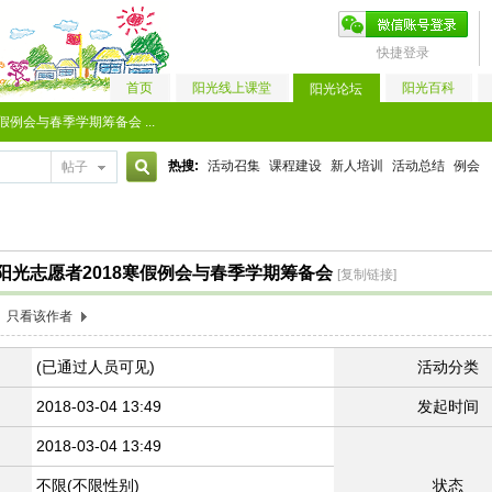
快捷登录
首页
阳光线上课堂
阳光百科
阳光论坛
例会与春季学期筹备会 ...
热搜:
活动召集
课程建设
新人培训
活动总结
例会
帖子
搜
阳光志愿者2018寒假例会与春季学期筹备会
[复制链接]
索
只看该作者
(已通过人员可见)
活动分类
2018-03-04 13:49
发起时间
2018-03-04 13:49
不限(不限性别)
状态