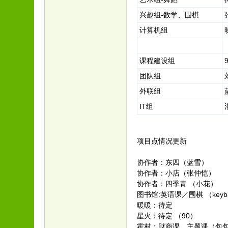
兴趣组-数学、围棋
计算机组
课程建设组
团队组
外联组
IT组
项目点情况更新
协作者：东四（蓝雪）
协作者：小店（张仲恺）
协作者：四季青 （小花）
图书馆:英语课／围棋 （keyb
暖暖：待定
星火：待定 （90）
霍村：财商课，主题课（包