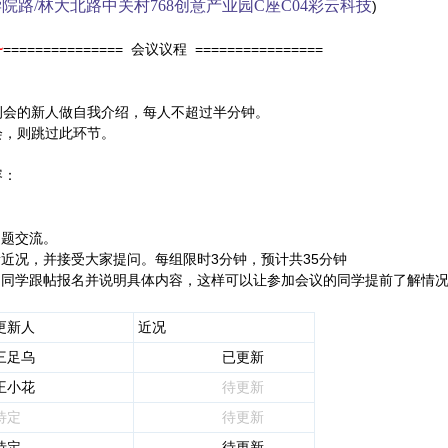
院路/林大北路中关村768创意产业园C座C04彩云科技
)
~
=============== 会议议程 ================
例会的新人做自我介绍，每人不超过半分钟。
会，则跳过此环节。
容：
题交流。
近况，并接受大家提问。每组限时3分钟，预计共35分钟
同学跟帖报名并说明具体内容，这样可以让参加会议的同学提前了解情况
更新人
近况
三足乌
已更新
王小花
待更新
待定
待更新
待定
待更新