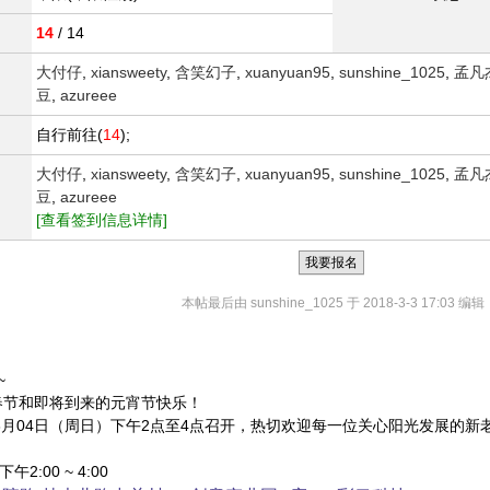
14
/ 14
大付仔
,
xiansweety
,
含笑幻子
,
xuanyuan95
,
sunshine_1025
,
孟凡
豆
,
azureee
自行前往(
14
);
大付仔
,
xiansweety
,
含笑幻子
,
xuanyuan95
,
sunshine_1025
,
孟凡
豆
,
azureee
[查看签到信息详情]
我要报名
本帖最后由 sunshine_1025 于 2018-3-3 17:03 编辑
~
春节和即将到来的元宵节快乐！
3月04日（周日）下午2点至4点召开，热切欢迎每一位关心阳光发展的新
:00 ~ 4:00