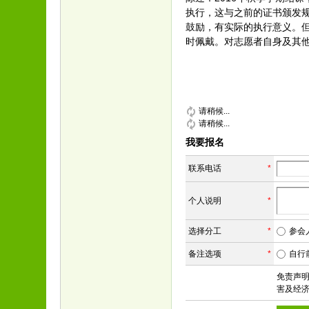
执行，这与之前的证书颁发
鼓励，有实际的执行意义。
时佩戴。对志愿者自身及其
请稍候...
请稍候...
我要报名
联系电话
*
个人说明
*
选择分工
*
参会
备注选项
*
自行
免责声
害及经