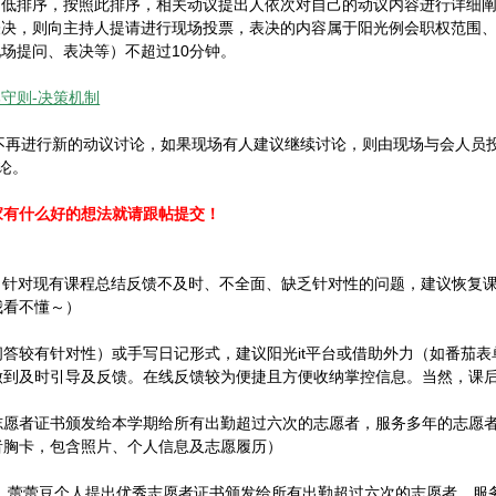
低排序，按照此排序，相关动议提出人依次对自己的动议内容进行详细阐
决，则向主持人提请进行现场投票，表决的内容属于阳光例会职权范围、
场提问、表决等）不超过10分钟。
守则-决策机制
上不再进行新的动议讨论，如果现场有人建议继续讨论，则由现场与会人
论。
家有什么好的想法就请跟帖提交！
：针对现有课程总结反馈不及时、不全面、缺乏针对性的问题，建议恢复课
我看不懂～）
答较有针对性）或手写日记形式，建议阳光it平台或借助外力（如番茄
做到及时引导及反馈。在线反馈较为便捷且方便收纳掌控信息。当然，课
志愿者证书颁发给本学期给所有出勤超过六次的志愿者，服务多年的志愿
者胸卡，包含照片、个人信息及志愿履历）
课，蕾蕾豆个人提出优秀志愿者证书颁发给所有出勤超过六次的志愿者，