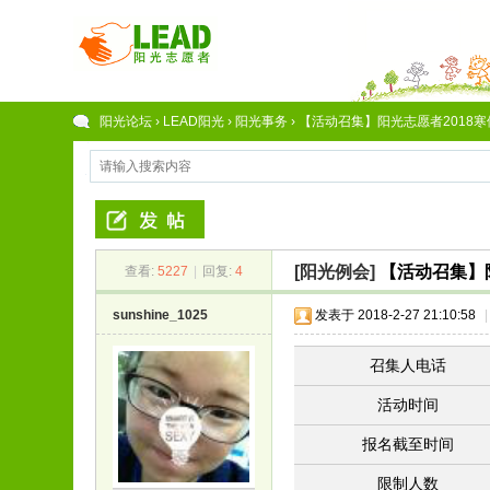
阳光论坛
›
LEAD阳光
›
阳光事务
›
【活动召集】阳光志愿者2018寒假
[阳光例会]
【活动召集】
查看:
5227
|
回复:
4
sunshine_1025
发表于 2018-2-27 21:10:58
|
召集人电话
活动时间
报名截至时间
限制人数