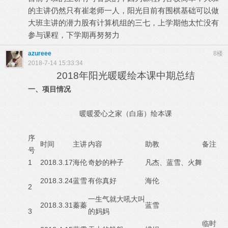
的主讲仍然只有崔老师一人，阳光目前有围棋基础可以做
大班主讲的潜力股有计算机组的三七，上学期他太忙没有
参与课程，下学期再努努力
azureee
8楼
2018-7-14 15:33:34
2018
年阳光暖暖绘本课中期总结
一、项目情况
暖暖爱心之家（白庙）绘本课
序
时间
主讲
内容
助教
备注
号
1
2018.3.17
海伦
奇妙的种子
凡杰、蓝雪、火舞
2018.3.24
蓝雪
有你真好
海伦
2
一生气就大吼大叫
2018.3.31
蓁蓁
蓝雪
3
的妈妈
临时