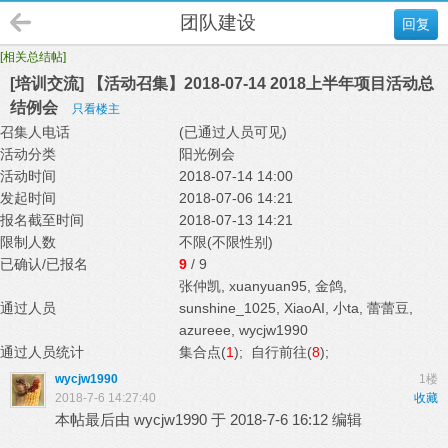
团队建设
回复
[相关总结帖]
[培训交流] 【活动召集】2018-07-14 2018上半年项目活动总
结例会
只看楼主
召集人电话
(已通过人员可见)
活动分类
阳光例会
活动时间
2018-07-14 14:00
发起时间
2018-07-06 14:21
报名截至时间
2018-07-13 14:21
限制人数
不限(不限性别)
已确认/已报名
9
/ 9
张仲凯
,
xuanyuan95
,
金鸽
,
通过人员
sunshine_1025
,
XiaoAI
,
小ta
,
蕾蕾豆
,
azureee
,
wycjw1990
通过人员统计
集合点(
1
); 自行前往(
8
);
wycjw1990
1楼
2018-7-6 14:27:40
收藏
本帖最后由 wycjw1990 于 2018-7-6 16:12 编辑