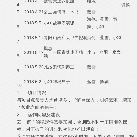
2018.4.15
蓝雪
天上的帆船
维妮
4
调换
5
2018.4.21
公主
如何做一本书
蓝雪
海伦、蓝雪、窦
2018.5.5
ta
小
故事表演课
6
窦、小羽
2018.5.12
青阳
山姆和大卫去挖洞
海伦、蓝雪、小羽
7
梁惠
2018.5.19
ta
一园青菜成了精
小
、小羽、窦窦
8
颖
2018.5.26
凡杰
荆轲刺秦王
蓝雪
9
2018.6.2
小羽
神秘袋子
蓝雪、窦窦
10
1. 项目情况
与项目点负责人沟通增多，了解更深入，明确需求，增加
了彼此之间的信任；
2. 运作问题及建议
② 孩子的稳定性需要加强，否则既不利于主讲准备课
程，对于孩子的进步和变化也难以观察；
②课堂环境的维护，在课程2小时内，无关人员（借书、抱