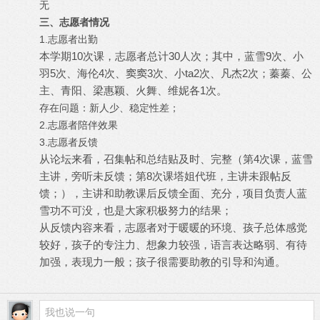
无
三、志愿者情况
1.
志愿者出勤
本学期10次课，志愿者总计30人次；其中，蓝雪9次、小
羽5次、海伦4次、窦窦3次、小ta2次、凡杰2次；蓁蓁、公
主、青阳、梁惠颖、火舞、维妮各1次。
存在问题：新人少、稳定性差；
2.
志愿者陪伴效果
3.
志愿者反馈
从论坛来看，召集帖和总结贴及时、完整（第4次课，蓝雪
主讲，旁听未反馈；第8次课塔姐代班，主讲未跟帖反
馈；），主讲和助教课后反馈全面、充分，项目负责人蓝
雪功不可没，也是大家积极努力的结果；
从反馈内容来看，志愿者对于暖暖的环境、孩子总体感觉
较好，孩子的专注力、想象力较强，语言表达略弱、有待
加强，表现力一般；孩子很需要助教的引导和沟通。