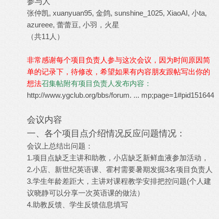
参与人
张仲凯
,
xuanyuan95
,
金鸽
,
sunshine_1025
,
XiaoAI
,
小ta
,
azureee
,
蕾蕾豆
, 小羽，火星
（共11人）
非常感谢每个项目负责人参与这次会议，因为时间原因简
单的记录下，待修改，希望如果有内容朋友跟帖写出你的
想法
召集帖附有项目负责人发布内容：
http://www.ygclub.org/bbs/forum. ... mp;page=1#pid151644
会议内容
一、各个项目点介绍情况反应问题情况：
会议上总结出问题：
1.项目点缺乏主讲和助教，小店缺乏新鲜血液参加活动，
2.小店、新世纪英语课、霍村需要暑期发掘3名项目负责人
3.学生年龄差距大，主讲对课程教学安排把控问题(个人建
议晓静可以分享一次英语课的做法）
4.助教反馈、学生反馈信息填写