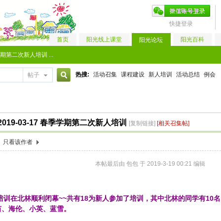
快捷登录
首页
阳光线上课堂
阳光百科
阳光论坛
学期第二次新人培训 ...
热搜:
活动召集
课程建设
新人培训
活动总结
例会
帖子
搜
019-03-17 春季学期第二次新人培训
[复制链接]
[相关召集帖]
索
只看该作者
本帖最后由 包包 于 2019-3-19 00:21 编辑
培训在北林顺利闭幕~~共
有18为新人参加了培训，其中北林的同学有10
苗、海伦、小英、蓝雪。