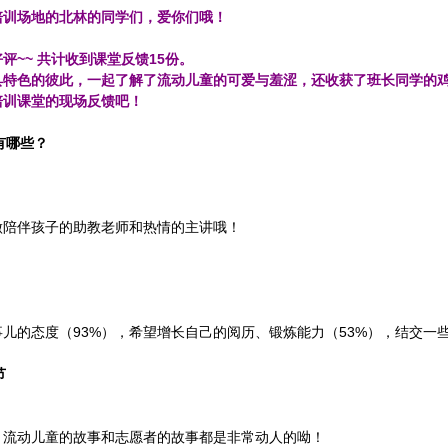
培训场地的北林的同学们，爱你们哦！
评~~ 共计收到课堂反馈15份。
具特色的彼此，一起了解了流动儿童的可爱与羞涩，还收获了班长同学的
培训课堂的现场反馈吧！
有哪些？
做陪伴孩子的助教老师和热情的主讲哦！
儿的态度（93%），希望增长自己的阅历、锻炼能力（53%），结交一些
节
，流动儿童的故事和志愿者的故事都是非常动人的呦！