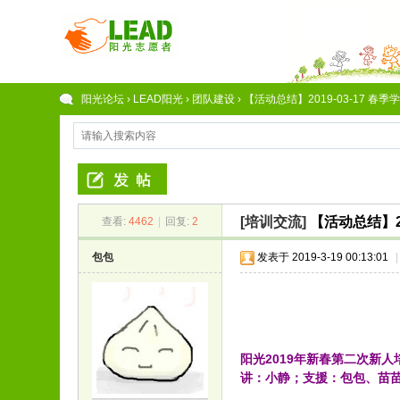
阳光论坛
›
LEAD阳光
›
团队建设
›
【活动总结】2019-03-17 春季
[培训交流]
【活动总结】2
查看:
4462
|
回复:
2
包包
发表于 2019-3-19 00:13:01
|
阳光2019年新春第二次新人
讲：小静；支援：包包、苗