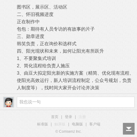
图书区，展示区、活动区
二、怀旧视频进度
正在制作中
包包：期待有人员专访的有故事的片子
三、勋章进度
韩笑负责，正在询价和选样式
四、阳光现状和未来，如何让阳光有所跃升
1、不要聚集式培训
2、简化流程给负责人施压
3、由豆大拟定阳光新的实施方案（精简、优化现有流程、
使阳光高效运行，新人培训流程制定，公众号规划，负责
人制度等），找时间大家开会讨论并决策
首页
|
登录
|
注册
标准版
|
触屏版
|
电脑版
|
客户端
© Comsenz Inc.