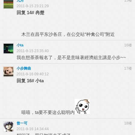
九月
15楼
2011-9-15 23:21:29
回复
14#
冉楚
木兰在昌平东沙各庄，在公交站“种禽公司”附近
小ta
16楼
2011-9-15 23:35:40
我在想荼荼報名了，是不是意味著經濟組主講是小步~~
小步舞曲
17楼
2011-9-16 09:40:12
回复
16#
小ta
嘻嘻，ta要不要这么聪明内
曾一可
18楼
2011-9-16 14:34:44