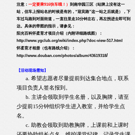
注意：
一定要乘916快车哦！）
到南华园三区（站牌上没有这一
站，但车上报站名的时候是有的，“迎宾路”这一站之后就是），下
车过马路到对面街道，一直往里走10分钟左右，再左拐进去即可到
达。具体的带图的指示，请参见：
阳光百科怀柔育才项目介绍（内附详细路线图）：
http://www.ygclub.org/wiki/index.php?doc-view-517.html
怀柔育才相册（也有路线介绍）：
/
http://www.douban.com/photos/album/43619318
【活动现场需知】
a.
希望志愿者尽量提前到达集合地点，联系
项目负责人签名报到。
b.
主讲会领取到学生名册，以及胸牌，请至
少提前
15
分钟组织学生进入教室，并给学生点
名。
c.
助教会领取到助教胸牌，上课前和上课时
还要协助组长点名、维护课堂纪律、记录学生课