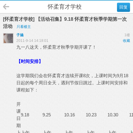
怀柔育才学校
回复
[怀柔育才学校] 【活动召集】9.18 怀柔育才秋季学期第一次
活动
只看楼主
子涵
1楼
2011-9-14 14:18:01
收藏
九一八这天，怀柔育才秋季学期开课了！
【时间安排】
这学期我们会在怀柔育才连续开课8次，上课时间为9月18
日起的每个周日全天，遇到节假日跳过。上课时间安排和
课程如下：
开
课
9.18
9.25
10.16
10.23
10.30
1
日
期
上
上午
上午
上午
上午
上午