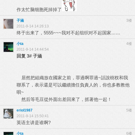
作太忙脑细胞死掉掉了
子涵
3楼
2011-9-14 14:26:13
终于出来了，5555~~~我对不起组织对不起国家……
小ta
4楼
2011-9-14 14:44:54
回复
3#
子涵
居然把組織放在國家之前，罪過啊罪過~話說樹杈和我
聯系了，表示還是可以繼續擔任負責人的，你也多教教他
唄~
然后等毛豆從外面出差回來了，抓著他一起！
eriol1987
5楼
2011-9-14 15:50:41
英语主讲是谁啊?
小ta
6楼