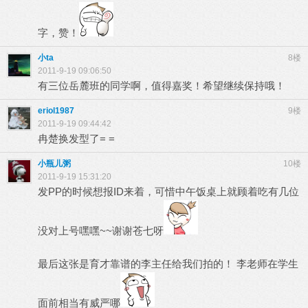
字，赞！
小ta
8楼
2011-9-19 09:06:50
有三位岳麓班的同学啊，值得嘉奖！希望继续保持哦！
eriol1987
9楼
2011-9-19 09:44:42
冉楚换发型了= =
小瓶儿粥
10楼
2011-9-19 15:31:20
发PP的时候想报ID来着，可惜中午饭桌上就顾着吃有几位
没对上号嘿嘿~~谢谢苍七呀
最后这张是育才靠谱的李主任给我们拍的！ 李老师在学生
面前相当有威严哪