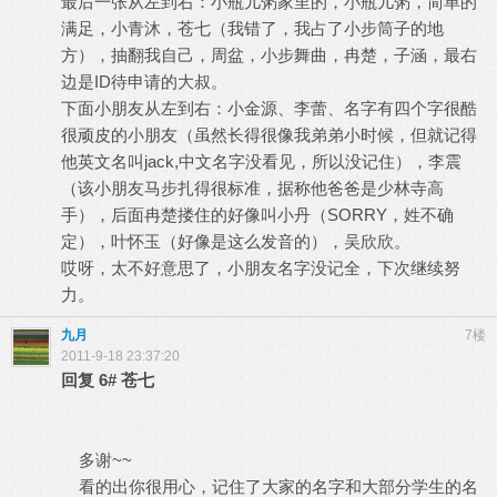
最后一张从左到右：小瓶儿粥家里的，小瓶儿粥，简单的
满足，小青沐，苍七（我错了，我占了小步筒子的地
方），抽翻我自己，周盆，小步舞曲，冉楚，子涵，最右
边是ID待申请的大叔。
下面小朋友从左到右：小金源、李蕾、名字有四个字很酷
很顽皮的小朋友（虽然长得很像我弟弟小时候，但就记得
他英文名叫jack,中文名字没看见，所以没记住），李震
（该小朋友马步扎得很标准，据称他爸爸是少林寺高
手），后面冉楚搂住的好像叫小丹（SORRY，姓不确
定），叶怀玉（好像是这么发音的），吴欣欣。
哎呀，太不好意思了，小朋友名字没记全，下次继续努
力。
九月
7楼
2011-9-18 23:37:20
回复
6#
苍七
多谢~~
看的出你很用心，记住了大家的名字和大部分学生的名