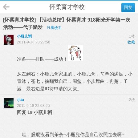
怀柔育才学校
回复
[怀柔育才学校] 【活动总结】怀柔育才 918阳光开学第一次
活动——代子涵发
只看楼主
小瓶儿粥
1楼
2011-9-18 20:27:58
收藏
准备——排队——成功！
从左到右：小瓶儿粥家里的，小瓶儿粥，简单的满足，小
青沐，苍七，抽翻我自己，周盆，小步舞曲，冉楚，子
涵，最右边是ID待申请的大叔。
小ta
2楼
2011-9-18 22:03:25
回复
1#
小瓶儿粥
哇，腫麼沒看到荼荼~小瓶兒你是自己沒照進去啊~