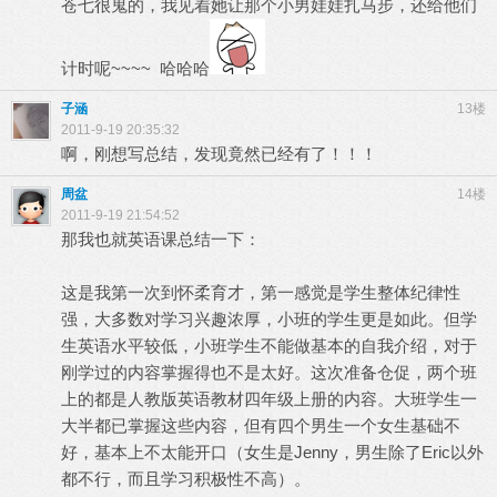
苍七很鬼的，我见着她让那个小男娃娃扎马步，还给他们
计时呢~~~~ 哈哈哈
子涵
13楼
2011-9-19 20:35:32
啊，刚想写总结，发现竟然已经有了！！！
周盆
14楼
2011-9-19 21:54:52
那我也就英语课总结一下：
这是我第一次到怀柔育才，第一感觉是学生整体纪律性
强，大多数对学习兴趣浓厚，小班的学生更是如此。但学
生英语水平较低，小班学生不能做基本的自我介绍，对于
刚学过的内容掌握得也不是太好。这次准备仓促，两个班
上的都是人教版英语教材四年级上册的内容。大班学生一
大半都已掌握这些内容，但有四个男生一个女生基础不
好，基本上不太能开口（女生是Jenny，男生除了Eric以外
都不行，而且学习积极性不高）。