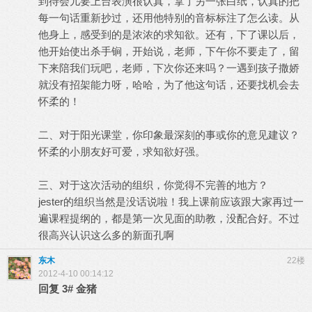
到待会儿要上台表演很认真，拿了另一张白纸，认真的把
每一句话重新抄过，还用他特别的音标标注了怎么读。从
他身上，感受到的是浓浓的求知欲。还有，下了课以后，
他开始使出杀手锏，开始说，老师，下午你不要走了，留
下来陪我们玩吧，老师，下次你还来吗？一遇到孩子撒娇
就没有招架能力呀，哈哈，为了他这句话，还要找机会去
怀柔的！
二、对于阳光课堂，你印象最深刻的事或你的意见建议？
怀柔的小朋友好可爱，求知欲好强。
三、对于这次活动的组织，你觉得不完善的地方？
jester的组织当然是没话说啦！我上课前应该跟大家再过一
遍课程提纲的，都是第一次见面的助教，没配合好。不过
很高兴认识这么多的新面孔啊
东木
22楼
2012-4-10 00:14:12
回复
3#
金猪