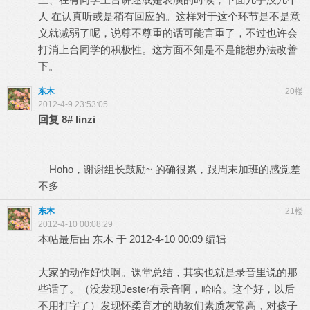
人 在认真听或是稍有回应的。这样对于这个环节是不是意
义就减弱了呢，说尊不尊重的话可能言重了，不过也许会
打消上台同学的积极性。这方面不知是不是能想办法改善
下。
东木
20楼
2012-4-9 23:53:05
回复
8#
linzi
Hoho，谢谢组长鼓励~ 的确很累，跟周末加班的感觉差
不多
东木
21楼
2012-4-10 00:08:29
本帖最后由 东木 于 2012-4-10 00:09 编辑
大家的动作好快啊。课堂总结，其实也就是录音里说的那
些话了。（没发现Jester有录音啊，哈哈。这个好，以后
不用打字了）发现怀柔育才的助教们素质灰常高，对孩子