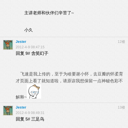
主讲老师和伙伴们辛苦了~
小久
Jester
12楼
2012-4-9 08:47:15
回复
9#
含笑幻子
飞速是我上传的，至于为啥要谢小怀，去豆瓣的怀柔育
才页面上看了就知道啦，请原谅我想保留一点神秘色彩不
解释~
Jester
13楼
2012-4-9 08:49:31
回复
5#
三足乌