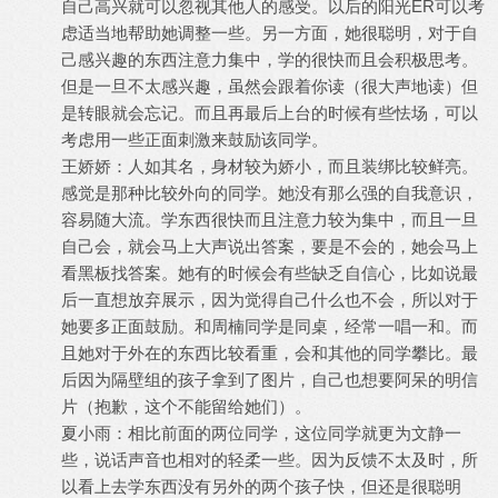
自己高兴就可以忽视其他人的感受。以后的阳光ER可以考
虑适当地帮助她调整一些。另一方面，她很聪明，对于自
己感兴趣的东西注意力集中，学的很快而且会积极思考。
但是一旦不太感兴趣，虽然会跟着你读（很大声地读）但
是转眼就会忘记。而且再最后上台的时候有些怯场，可以
考虑用一些正面刺激来鼓励该同学。
王娇娇：人如其名，身材较为娇小，而且装绑比较鲜亮。
感觉是那种比较外向的同学。她没有那么强的自我意识，
容易随大流。学东西很快而且注意力较为集中，而且一旦
自己会，就会马上大声说出答案，要是不会的，她会马上
看黑板找答案。她有的时候会有些缺乏自信心，比如说最
后一直想放弃展示，因为觉得自己什么也不会，所以对于
她要多正面鼓励。和周楠同学是同桌，经常一唱一和。而
且她对于外在的东西比较看重，会和其他的同学攀比。最
后因为隔壁组的孩子拿到了图片，自己也想要阿呆的明信
片（抱歉，这个不能留给她们）。
夏小雨：相比前面的两位同学，这位同学就更为文静一
些，说话声音也相对的轻柔一些。因为反馈不太及时，所
以看上去学东西没有另外的两个孩子快，但还是很聪明