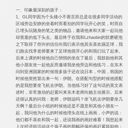
一、印象最深刻的孩子：
1、GL同学因为个头矮小不善言辞总是在很多同学活动的
区域旁边安静的坐着时而看别的同学玩开心的笑，时而自
己埋头玩随身的笔之类的物品，邀请他来和大家一起玩他
却害羞的低下头去。最后终于在我和Lzhaobin的软磨硬泡
之下取得了些许的信任向我们表示他其实喜欢踢足球，我
们跑去找李老师要来了足球他很开心的和我们玩了起来。
后来上课的时候他自己悄悄的坐在了最后，我鼓励他和其
他小朋友坐一起他反而邀请我坐他旁边和他练习，在东木
问到亚洲国家的时候很多孩子还在说日本，中国，韩国的
时候他突然冒出来一句：伊朗。在搭配句型的时候他搭配
的是我想要坐飞机去伊朗。当他练习好了这句话的英文表
述时，非常激动的赶紧叫来东木老师向她主动展示。后来
还很认真的问我：老师，伊朗远吗？坐飞机去伊朗要坐几
天啊？最后分小组的时候他还是不愿意和其他小朋友一
起，我问他为什么的时候他埋头在纸上画画，小声的说：
他们都不喜欢和我一起，还说我画的画好难看！我想起来
上次经济组活动这个孩子画的那幅环保的画赶紧鼓励他：