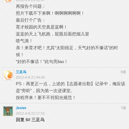
2012-4-8 21:41:47
再报告个问题：
照片下载不下来啊！啊啊啊啊啊啊！
最后打个广告：
育才校园的天空真是蓝啊！
蓝蓝的天上飞机跑，屁股后面把烟儿冒
喷气滴！
亲！来育才吧！尤其“太阳很足，天气好的不像话”的时
候！
“好的不像话！”此句亮liao！
三足乌
6楼
2012-4-8 21:44:40
PS：再更正一点，上述的【志愿者出勤】记录中，俺应该
是“旁听”，因为第一次进课堂。
按程序来！要不不符阳光规范！
Jester
7楼
2012-4-8 22:17:51
回复
6#
三足乌