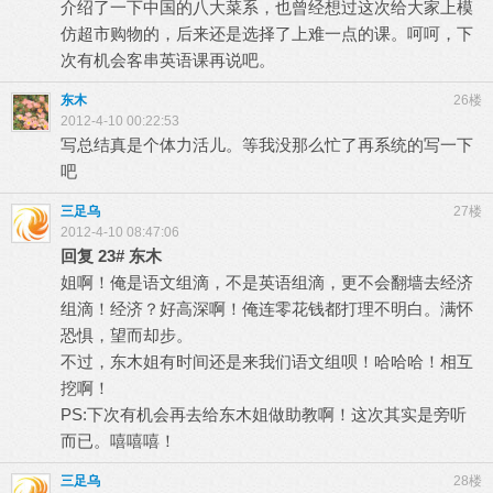
介绍了一下中国的八大菜系，也曾经想过这次给大家上模
仿超市购物的，后来还是选择了上难一点的课。呵呵，下
次有机会客串英语课再说吧。
东木
26楼
2012-4-10 00:22:53
写总结真是个体力活儿。等我没那么忙了再系统的写一下
吧
三足乌
27楼
2012-4-10 08:47:06
回复
23#
东木
姐啊！俺是语文组滴，不是英语组滴，更不会翻墙去经济
组滴！经济？好高深啊！俺连零花钱都打理不明白。满怀
恐惧，望而却步。
不过，东木姐有时间还是来我们语文组呗！哈哈哈！相互
挖啊！
PS:下次有机会再去给东木姐做助教啊！这次其实是旁听
而已。嘻嘻嘻！
三足乌
28楼