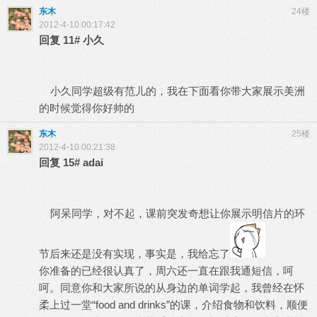
东木
24楼
2012-4-10 00:17:42
回复
11#
小久
小久同学超级有范儿的，我在下面看你带大家展示美洲
的时候觉得你好帅的
东木
25楼
2012-4-10 00:21:38
回复
15#
adai
阿呆同学，对不起，课前突发奇想让你展示明信片的环
节后来还是没有实现，事实是，我给忘了
你准备的已经很认真了，周六还一直在跟我通短信，呵
呵。同意你和大家所说的从身边的单词学起，我曾经在怀
柔上过一堂“food and drinks”的课，介绍食物和饮料，顺便