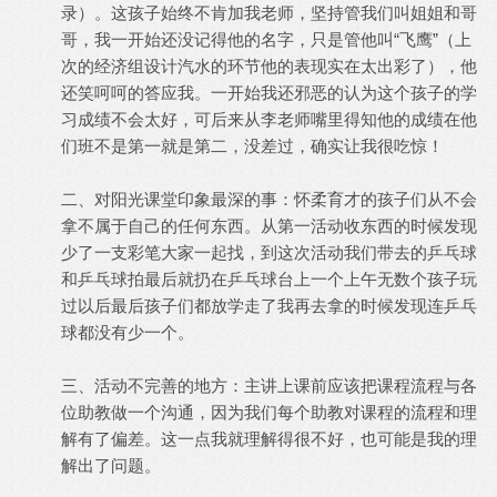
录）。这孩子始终不肯加我老师，坚持管我们叫姐姐和哥
哥，我一开始还没记得他的名字，只是管他叫“飞鹰”（上
次的经济组设计汽水的环节他的表现实在太出彩了），他
还笑呵呵的答应我。一开始我还邪恶的认为这个孩子的学
习成绩不会太好，可后来从李老师嘴里得知他的成绩在他
们班不是第一就是第二，没差过，确实让我很吃惊！
二、对阳光课堂印象最深的事：怀柔育才的孩子们从不会
拿不属于自己的任何东西。从第一活动收东西的时候发现
少了一支彩笔大家一起找，到这次活动我们带去的乒乓球
和乒乓球拍最后就扔在乒乓球台上一个上午无数个孩子玩
过以后最后孩子们都放学走了我再去拿的时候发现连乒乓
球都没有少一个。
三、活动不完善的地方：主讲上课前应该把课程流程与各
位助教做一个沟通，因为我们每个助教对课程的流程和理
解有了偏差。这一点我就理解得很不好，也可能是我的理
解出了问题。