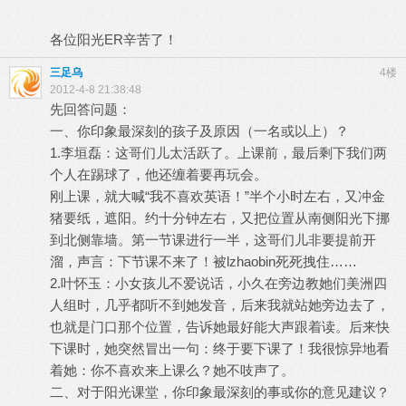
各位阳光ER辛苦了！
三足乌
4楼
2012-4-8 21:38:48
先回答问题：
一、你印象最深刻的孩子及原因（一名或以上）？
1.李垣磊：这哥们儿太活跃了。上课前，最后剩下我们两
个人在踢球了，他还缠着要再玩会。
刚上课，就大喊“我不喜欢英语！”半个小时左右，又冲金
猪要纸，遮阳。约十分钟左右，又把位置从南侧阳光下挪
到北侧靠墙。第一节课进行一半，这哥们儿非要提前开
溜，声言：下节课不来了！被lzhaobin死死拽住……
2.叶怀玉：小女孩儿不爱说话，小久在旁边教她们美洲四
人组时，几乎都听不到她发音，后来我就站她旁边去了，
也就是门口那个位置，告诉她最好能大声跟着读。后来快
下课时，她突然冒出一句：终于要下课了！我很惊异地看
着她：你不喜欢来上课么？她不吱声了。
二、对于阳光课堂，你印象最深刻的事或你的意见建议？