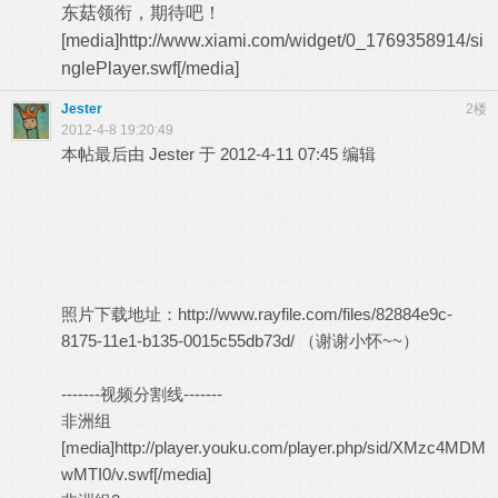
东菇领衔，期待吧！
[media]http://www.xiami.com/widget/0_1769358914/si
nglePlayer.swf[/media]
Jester
2楼
2012-4-8 19:20:49
本帖最后由 Jester 于 2012-4-11 07:45 编辑
照片下载地址：
http://www.rayfile.com/files/82884e9c-
8175-11e1-b135-0015c55db73d/
（谢谢小怀~~）
-------视频分割线-------
非洲组
[media]http://player.youku.com/player.php/sid/XMzc4MDM
wMTI0/v.swf[/media]