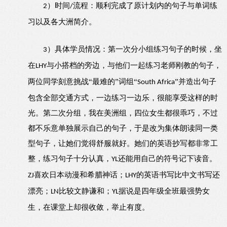
时间
流程：顺利完成了原计划内的句子与单词练
2）
/
习以及各大洲简介。
具体学员情况：第一次分小组练习句子的时候，坐
3）
在
与小搭档的旁边，与他们一起练习老师刚教的句子，
LHY
两位同学刻意挑战“最难的”词组“
”并造出句子
South Africa
包含全部交通方式，一边练习一边乐，很能享受这样的时
光。第二次分组，我在美洲组，四位女生都很乖巧，不过
都不乐意单独展示自己的句子，于是改为集体朗读同一类
型句子，让她们觉得舒服就好。她们的英语抄写都非常工
整，练习句子十分认真，
还能用自己的符号记下读音。
YL
喜欢日本动漫和希腊神话；
的英语书写比中文书写还
ZJ
LHY
漂亮；
比较文静谦和；
据说是四年级全班最强势女
LN
YL
生，在课堂上却很收敛，举止有度。