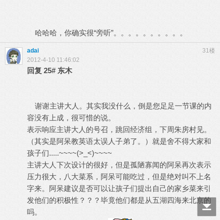
哈哈哈，你确实很“旁听”。。。。。。。。。。
adai
31楼
2012-4-10 11:46:02
回复
25#
东木
谢谢主讲大人。其实我没什么，倒是您足足一节课的内
容没有上成，很可惜的说。
表示响应主讲大人的号召，跳回经济组，下周朱房村见。
（其实是阿呆教英语太误人子弟了。）就是舍不得大家和
孩子们.....~~~~(>_<)~~~~
主讲大人下次设计的很好，但是孤陋寡闻的阿呆再次表示
压力很大，八大菜系，阿呆可能吃过，但是绝对叫不上名
字来。阿呆建议是否可以让孩子们提出自己的家乡菜来引
发他们的积极性？？？毕竟他们都是从五湖四海来北京的
吗。