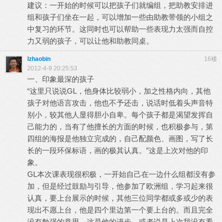
建议：一开始的时候可以把孩子们就编组，把助教安排进
组和孩子们坐在一起，可以增加一些由助教带领的小组之
中复习的环节。这同时也可以帮助一些表现力太强而自控
力又弱的孩子，可以让他和助教同桌。
lzhaobin
16楼
2012-4-9 20:25:53
一、印象最深的孩子
“这里只说说GL，他身体比较弱小，加之性格内向，其他
孩子对他语言攻击，他也不予还击，说话时低着头声音特
别小，较其他人显得胆小自卑。每个孩子都是渴望发挥自
己能力的，当有了他擅长的方面的时候，也积极参与，第
四组的海报是他独立完成的，自己配颜色、画图，写了长
长的一段环保标语，画的极其认真。”这是上次对他的印
象。
GL本次课表现很积极，一开始自己在一边什么组都没有参
加，但是经过鼓励与引导，他参加了欧洲组，学习起来很
认真，要上台展示的时候，其他三位同学都或多或少的表
现出不愿上台，他是四个里边第一个要上台的。而且完全
没有勉强的意思。这是他的进步，或者说是上次我没有看