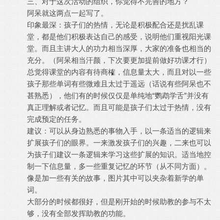
三、对于这次活动的组织，你觉得不完善的地方？
阿呆就这两点一起写了。
印象最深：孩子们的热情，无论是积极配合还是扰乱课
堂，都是他们积极表达自己的感受，说明他们重视阳光课
堂。而且主讲大人的功力相当深厚，大家的准备也相当的
充分。（阿呆相当汗颜，下次要更加提前做好功课才行）
总觉得课堂的内容有待商榷，信息量太大，而且对以一些
孩子那些单词有些微难且太过于遥远（话说有些阿呆也不
甚熟悉），他们有的时候仅仅是单纯地“鹦鹉学舌”并没有
真正理解或者记忆。而且可能是孩子们太过于热情，没有
完成预定的任务。
建议：可以从身边熟悉的事物入手，以一条适当的逻辑来
扩展孩子们的眼界。一来激发孩子们的兴趣，二来也可以
为孩子们建议一条逻辑来学习这些扩展的知识。适当地控
制一下信息量，多一些重复记忆的环节（从不同方面）。
像是加一些有关的故事，图片其中可以夹杂着新学的单
词。
大部分的时候都很好，但是刚开始的时候助教的参与不太
够，没有全部发挥助教的功能。