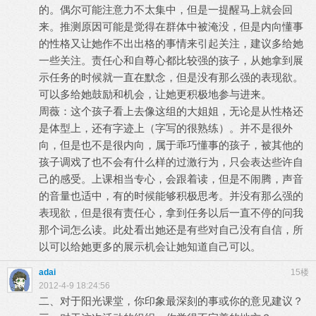
的。偶尔可能注意力不太集中，但是一提醒马上就会回
来。推测原因可能是觉得在群体中被淹没，但是内向懂事
的性格又让她作不出出格的事情来引起关注，建议多给她
一些关注。责任心和自尊心都比较强的孩子，从她拿到展
示任务的时候就一直在默念，但是没有那么强的表现欲。
可以多给她鼓励和机会，让她更积极地参与进来。
周薇：这个孩子看上去像这组的大姐姐，无论是从性格还
是体型上，还有字迹上（字写的很熟练）。并不是很外
向，但是也不是很内向，属于乖巧懂事的孩子，被其他的
孩子调戏了也不会有什么样的过激行为，只会表达些许自
己的感受。上课相当专心，会跟着读，但是不闹腾，声音
的音量也适中，有的时候能够积极思考。并没有那么强的
表现欲，但是很有责任心，拿到任务以后一直不停的问我
那个词怎么读。此处看出她还是有些对自己没有自信，所
以可以给她更多的展示机会让她知道自己可以。
adai
15楼
2012-4-9 18:24:56
二、对于阳光课堂，你印象最深刻的事或你的意见建议？