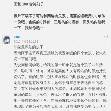
回复
10#
含笑幻子
照片下载不了可能和网络有关系，需要的话我用QQ单传
一份吧，含笑的Q我有，三足乌的Q没有，回头站内短我
一下，我加你吧~~
adai
14楼
2012-4-9 18:11:33
印象最深刻的孩子
因为阿呆这节课真正接触的就五年级的四个女孩，就依次
说一下她们吧。
先说周楠同学吧，给我的第一印象就是这个孩子非常活
泼，聪明而且外向，通常是其他人没有说话的时候她抢先
说话了。有的时候，别人正在说话的时候她也会插嘴。无
论是与课堂有没有关系，她似乎有些急于表达自己的感
受，有的时候会忽视别人的感受。比如说她对于德国这个
单词的谐音（折磨你）表示出了很大的兴趣，并且不停地
用手去拧其他的同学。在向她婉转地提出这个问题时，她
表现出了较为强烈的自我意识，以自我感受为中心，认为