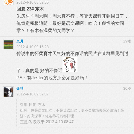
2012-4-10 08:52:55
回复
23#
东木
朱房村？周六啊！周六真不行，等哪天课程开到周日了，
俺肯定积极追随！最好是语文课啊！哈哈！彪悍的女同
学？！有木有温柔的女同学？
九月
29楼
2012-4-10 09:16:28
传说中的怀柔育才天气好的不像话的照片在某群里见到过
了，真的是 好的不像话
PS：有Jester的地方那必须是好滴！
金猪
30楼
2012-4-10 09:52:07
引用: 回复 东木
姐啊！俺是语文组滴，不是英语组滴，更不会翻墙去经济组滴！经
济？好高深啊！俺连零花钱都打理 ...
三足乌 发表于 2012-4-10 08:47