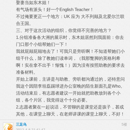
娶妻当如东木姐！
有气场有派头！好一个English Teacher！
不过俺要更正一个地方：UK 应为 大不列颠及北爱尔兰联
合王国。
三、对于这次活动的组织，你觉得不完善的地方？
1.分组准备各大洲的展示时，东木姐居然到我面前：你去
门口那个小组帮她们一下！
我就屁颠屁颠地去了！可我只是旁听啊！不知道帮她们小
组干什么，除了教她们读单词，（我那蹩脚的英格利希
啊！实在拿不出手！惭愧！）因为没有按照助教的要求去
准备材料。
开始上课前，主讲是与助教、旁听都沟通过的，还特意问
我这个因陪李垣磊踢球进办公室晚的陌生新面孔是Who。
活动结束后，有志愿者建议一开始就把助教放到各个小
组，各个片区，我觉得这个十分必要。
2.志愿者聚在一起说话，不管聊的是课堂还是孩子，甚或
其他，在课堂上聊天，在老师讲课的课堂上聊天，不好！
三足乌
5楼