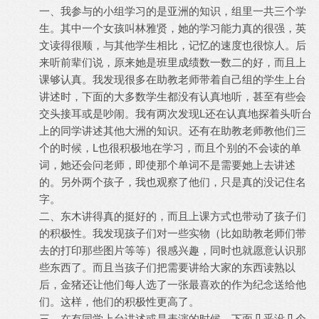
一、我参与的小组学习的是亚洲的知识，组里一共三个学
生。其中一个女孩叫林雅贤，她的学习能力真的很强，英
文读得很顺，与其他学生相比，记忆的速度也很惊人。后
来听前辈们说，原来她是班里成绩数一数二的好，而且上
课够认真。我发现很多在助教老师带着自己组的学生上台
讲述时，下面的大多数学生都没有认真地听，甚至有些会
交头接耳或是吵闹。我有两次发现L还在认真地探着头听台
上的同学讲述其他大洲的知识。还有在助教老师教他们三
个的时候，L也很积极地在学习，而且个别的不会读的单
词，她还会问老师，即使那个单词不是需要她上去讲述
的。另外两个孩子，我也观察了他们，只是真的没记住名
字。
二、东木讲得真的挺好的，而且上课方式也带动了孩子们
的积极性。我发现孩子们对一些实物（比如助教老师们带
去的打印那些图片等等）很感兴趣，同时也就愿意认识那
些东西了。而且当孩子们把需要讲给大家的东西读熟以
后，金猪还让他们每人选了一张最喜欢的作为纪念送给他
们。这样，他们的积极性更高了。
三、在有同学上台讲述或是表演的时候，下面几乎没几个