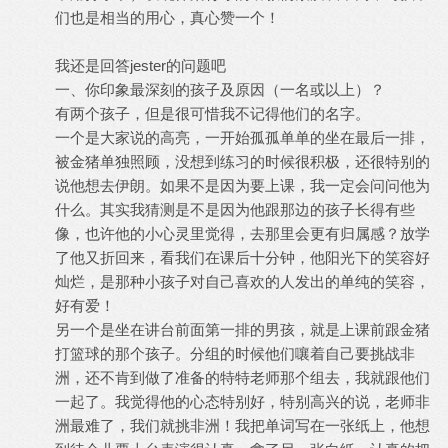
们也是相当的用心，真心赞一个！
我还是回答jester的问题吧
一、你印象最深刻的孩子及原因（一名或以上）？
有两个孩子，但是很可惜我不记得他们的名字。
一个是大家说的高亮，一开始孤孤单单的坐在最后一排，
被金猪单独照顾，没想到练习的时候很积极，还很特别的
说他想去伊朗。如果不是因为要上课，我一定会问问他为
什么。其实我猜测是不是因为他跟那边的孩子长得有些
像，也许他的小心灵里觉得，去那里会更有归属感？放学
了他又折回来，看我们在课后十分钟，他阳光下的笑容好
灿烂，是那种小孩子对自己喜欢的人发出的单纯的笑容，
好有爱！
另一个是坐在讲台前面第一排的男孩，就是上课前跟金猪
打篮球的那个孩子。分组的时候他们嚷着自己要挑战非
洲，还不肯到做了准备的特特老师那个组去，我就跟他们
一起了。我觉得他的心态特别好，特别高兴的说，老师非
洲最难了，我们就挑非洲！我把单词写在一张纸上，他想