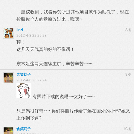
建议收到，我看你旁听过其他项目就作为助教了，现在
按照你个人的意愿改过来，嘿嘿~
linzi
8楼
2012-4-8 22:29:28
顶！
这几天天气真的好的不像话！
东木姐这两天连续主讲，辛苦辛苦~~~
含笑幻子
9楼
2012-4-8 23:27:24
有照片下载的说嘞~~太好了~~~
只是偶很好奇~~~你们将照片传给了远在国外的小怀?她又
上传到飞速?
含笑幻子
10楼