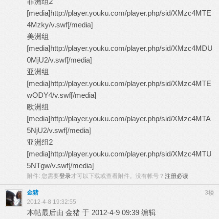
非洲组2
[media]http://player.youku.com/player.php/sid/XMzc4MTE
4Mzky/v.swf[/media]
美洲组
[media]http://player.youku.com/player.php/sid/XMzc4MDU
0MjU2/v.swf[/media]
亚洲组
[media]http://player.youku.com/player.php/sid/XMzc4MTE
wODY4/v.swf[/media]
欧洲组
[media]http://player.youku.com/player.php/sid/XMzc4MTA
5NjU2/v.swf[/media]
亚洲组2
[media]http://player.youku.com/player.php/sid/XMzc4MTU
5NTgw/v.swf[/media]
附件:
您需要
登录
才可以下载或查看附件。没有帐号？
注册必读
金猪
3楼
2012-4-8 19:32:55
本帖最后由 金猪 于 2012-4-9 09:39 编辑