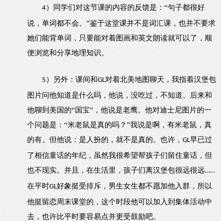
同学们对这节课的内容的反馈是：“句子都很好
4）
说，单词都不会。”鉴于这堂课并不是词汇课，也并不要求
她们能背单词，只要能对着图画和英文朗读就可以了，顺
便浏览和分享地理知识。
另外：课间和
对着北美地图聊天，我指着汉堡包
5）
GL
图片问他知道是什么吗，他说，没吃过，不知道。后来和
他聊到美国的“国宝”，他说是老鹰。他对迪士尼图片的一
个问题是：“米老鼠是真的吗？”我说是啊，有米老鼠，真
的有。但他说：是人扮的，就不是真的。也许，
早已过
GL
了相信童话的年纪，虽然我很希望帮孩子们留住童话，但
也不现实。并且，在生活里，孩子们离汉堡包很远很远
……
在平时
好象挺受排斥，男生女生都不愿加他入群，所以
GL
他挺留恋周末课堂的，这个时段他可以加入到集体活动中
去，也许比平时要容易点并更受鼓励吧。