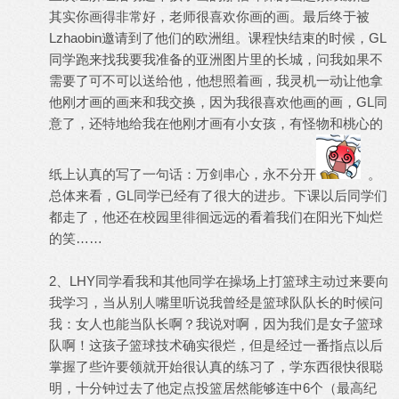
其实你画得非常好，老师很喜欢你画的画。最后终于被
Lzhaobin邀请到了他们的欧洲组。课程快结束的时候，GL
同学跑来找我要我准备的亚洲图片里的长城，问我如果不
需要了可不可以送给他，他想照着画，我灵机一动让他拿
他刚才画的画来和我交换，因为我很喜欢他画的画，GL同
意了，还特地给我在他刚才画有小女孩，有怪物和桃心的
纸上认真的写了一句话：万剑串心，永不分开
。
总体来看，GL同学已经有了很大的进步。下课以后同学们
都走了，他还在校园里徘徊远远的看着我们在阳光下灿烂
的笑……
2、LHY同学看我和其他同学在操场上打篮球主动过来要向
我学习，当从别人嘴里听说我曾经是篮球队队长的时候问
我：女人也能当队长啊？我说对啊，因为我们是女子篮球
队啊！这孩子篮球技术确实很烂，但是经过一番指点以后
掌握了些许要领就开始很认真的练习了，学东西很快很聪
明，十分钟过去了他定点投篮居然能够连中6个（最高纪