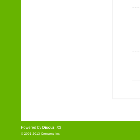
Powered by
Discuz!
X3
© 2001-2013
Comsenz Inc.