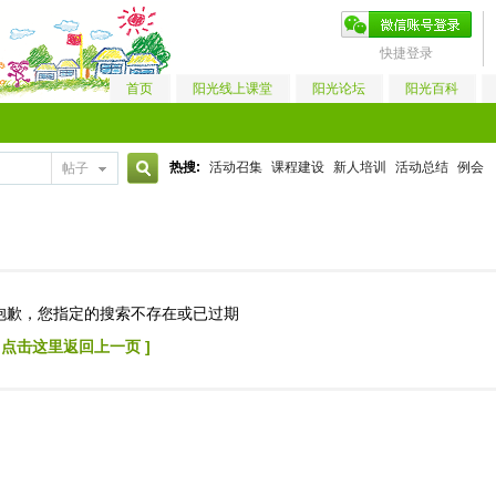
快捷登录
首页
阳光线上课堂
阳光论坛
阳光百科
热搜:
活动召集
课程建设
新人培训
活动总结
例会
帖子
搜
索
抱歉，您指定的搜索不存在或已过期
[ 点击这里返回上一页 ]