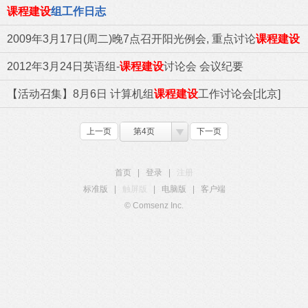
课程建设
组工作日志
2009年3月17日(周二)晚7点召开阳光例会, 重点讨论
课程建设
2012年3月24日英语组-
课程建设
讨论会 会议纪要
【活动召集】8月6日 计算机组
课程建设
工作讨论会[北京]
上一页
第4页
下一页
首页
|
登录
|
注册
标准版
|
触屏版
|
电脑版
|
客户端
© Comsenz Inc.