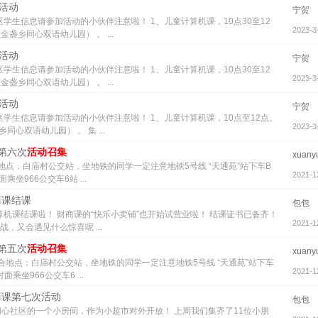
次活动
宁贺
学生信息请参加活动的小伙伴注意啦！ 1、儿童计算机课，10点30至12
2023-3
盏乡同心双语幼儿园） 。 ...
次活动
宁贺
学生信息请参加活动的小伙伴注意啦！ 1、儿童计算机课，10点30至12
2023-3
盏乡同心双语幼儿园） 。 ...
次活动
宁贺
学生信息请参加活动的小伙伴注意啦！ 1、儿童计算机课，10点至12点。
2023-3
心双语幼儿园） 。 集 ...
季第六次
活动召集
xuany
地点：白庙村公交站，坐地铁的同学一定注意地铁5号线 “天通苑”站下车B
2021-1
966公交车6站 ...
商课结课
包包
机课结课啦！ 财商课的“快乐小卖铺”也开始试营业啦！ 结课证书已备齐！
2021-1
，又会遇见什么惊喜呢 ...
季第五次
活动召集
xuany
合地点：白庙村公交站，坐地铁的同学一定注意地铁5号线 “天通苑”站下车
2021-1
坐966公交车6 ...
财商课第七次活动
包包
心社区的一个小房间，作为小超市对外开放！ 上周我们集齐了11位小朋