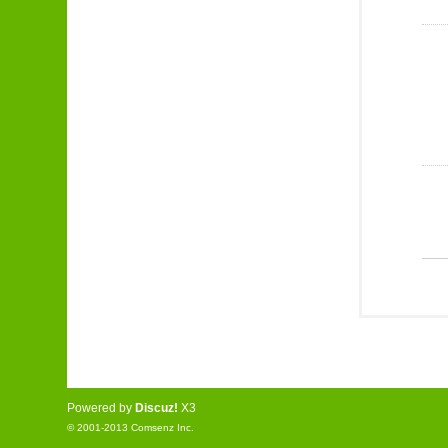
Powered by
Discuz!
X3
© 2001-2013
Comsenz Inc.