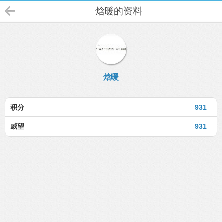
焓暖的资料
焓暖
积分
931
威望
931