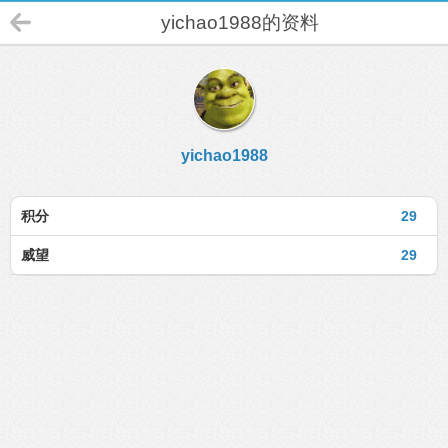
yichao1988的资料
yichao1988
积分
29
威望
29