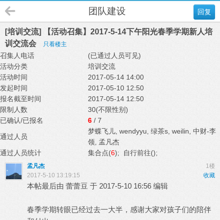
团队建设
回复
[培训交流] 【活动召集】2017-5-14下午阳光春季学期新人培
训交流会
只看楼主
召集人电话
(已通过人员可见)
活动分类
培训交流
活动时间
2017-05-14 14:00
发起时间
2017-05-10 12:50
报名截至时间
2017-05-14 12:50
限制人数
30(不限性别)
已确认/已报名
6
/ 7
梦蝶飞儿
,
wendyyu
,
绿茶s
,
weilin
,
中财-李
通过人员
领
,
孟凡杰
通过人员统计
集合点(
6
); 自行前往(
);
孟凡杰
1楼
2017-5-10 13:19:15
收藏
本帖最后由 蕾蕾豆 于 2017-5-10 16:56 编辑
春季学期转眼已经过去一大半，感谢大家对孩子们的陪伴