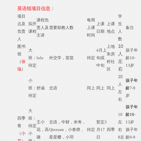
英语组项目信息：
项目
学
课程负
每周
点及
拟开
上课
上课
生
责人及
需要助教人数
上课
备注
负责
课程
日期
地点
人
主讲
时间
人
数
10
图书
上地
大
4月上
孩子年
人
馆
朱房
班：
lulu
外交学，苗苗
待定
旬或
龄10-
左
（
张
村社
待定
中旬
13岁
右
瑞
）
区
10
小
孩子年
人
班：
舒涵
北语
同上
同上
同上
龄
7-9
左
待定
岁
右
孩子年
大
10
龄10
-
四季
班：
王小
北语，中财，米奇，
暂定3
左
13岁
青
待定
花，高
Qinxuan，小卷饼，
待定
月17
四季
右
孩子年
（
小
小
璐
星星樱，小羽
日
8左
龄6-9
艾
）
班：