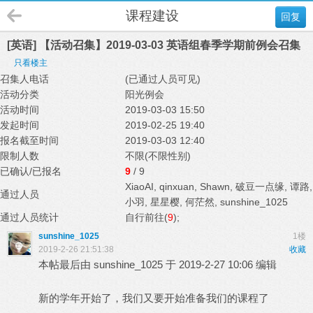
课程建设
回复
[英语] 【活动召集】2019-03-03 英语组春季学期前例会召集
只看楼主
召集人电话
(已通过人员可见)
活动分类
阳光例会
活动时间
2019-03-03 15:50
发起时间
2019-02-25 19:40
报名截至时间
2019-03-03 12:40
限制人数
不限(不限性别)
已确认/已报名
9
/ 9
XiaoAI
,
qinxuan
,
Shawn
,
破豆一点缘
,
谭路
,
通过人员
小羽
,
星星樱
,
何茫然
,
sunshine_1025
通过人员统计
自行前往(
9
);
sunshine_1025
1楼
2019-2-26 21:51:38
收藏
本帖最后由 sunshine_1025 于 2019-2-27 10:06 编辑
新的学年开始了，我们又要开始准备我们的课程了