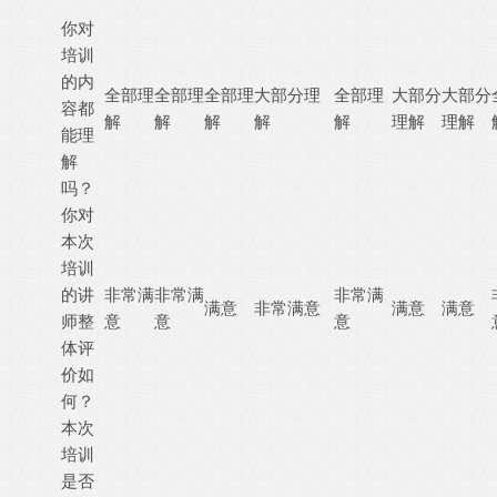
你对
培训
的内
全部理
全部理
全部理
大部分理
全部理
大部分
大部分
容都
解
解
解
解
解
理解
理解
能理
解
吗？
你对
本次
培训
的讲
非常满
非常满
非常满
满意
非常满意
满意
满意
师整
意
意
意
体评
价如
何？
本次
培训
是否