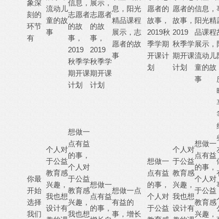
象深
信息，
展示，
流动儿
息，阳光
愿者的
愿者的
信息，
刻的
志愿者
志愿者
童的故
精品课程
故事，
故事，
阳光精
环节
的故
的故
事
展示，志
2019秋
2019
品课程
有
事，
事，
愿者的故
季学期
秋季学
展示，
2019
2019
事
开课计
期开课
流动儿
秋季学
秋季学
划
计划
童的故
期开课
期开课
事
计划
计划
想做一
点有益
想做一
个人对
个人对
的事，
点有益
于公益
想做一
于公益
个人对
的事，
教育感
点有益
教育感
你最
于公益
个人对
兴趣，
想做一
的事，
兴趣，
开始
教育感
想做一点
于公益
我也想
点有益
个人对
我也想
选择
兴趣，
有益的
教育感
设计有
的事，
于公益
设计有
我们
我也想
事，增长
兴趣，