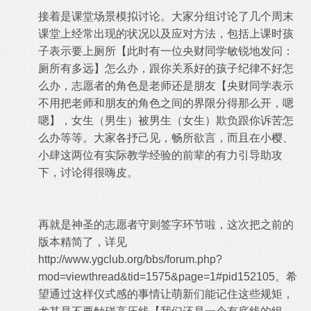
接着是课堂场景模拟讨论。大家分组讨论了几个周末
课堂上经常出现的状况以及应对方法，包括上课时孩
子表示要上厕所【此时有一位央财同学敏锐地发问：
厕所有多远】怎么办，跟你关系好的孩子纪律不好怎
么办，志愿者的角色是老师还是朋友【央财同学表示
不用把老师和朋友的角色之间的界限分得那么开，嗯
嗯】，女生（男生）被男生（女生）欺负跟你诉苦怎
么办等等。大家各抒己见，畅所欲言，而且在小樱、
小肆这两位有实际教学经验的前辈的有力引导助攻
下，讨论得很嗨皮。
再就是神圣的志愿者守则签字环节啦，这次把之前的
版本精简了，详见
http://www.ygclub.org/bbs/forum.php?
mod=viewthread&tid=1575&page=1#pid152105
。希
望通过这样仪式感的事情让萌新们能记住这些规矩，