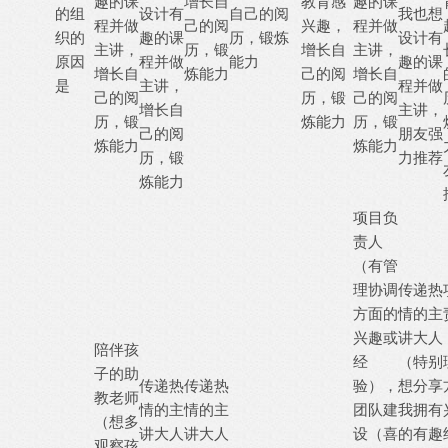
趣的课
增长自
教育感
趣的课
的组
设计有
自己的阅
我也想
程并做
己的阅
兴趣，
程并做
织的
趣的课
历，锻炼
设计有
主讲，
历，锻
增长自
主讲，
原因
程并做
能力
趣的课
增长自
炼能力
己的阅
增长自
是
主讲，
程并做
己的阅
历，锻
己的阅
增长自
主讲，
历，锻
炼能力
历，锻
己的阅
朋友强
炼能力
炼能力
历，锻
力推荐
炼能力
项目负
责人
（有管
理协调
传递热
方面的
情的主
兴趣或
讲大人
陪伴孩
经
（特别
子的助
传递热
传递热
验），
想分享
教老师
情的主
情的主
团队建
我拥有
（想多
讲大人
讲大人
设（喜
的有趣
观察孩