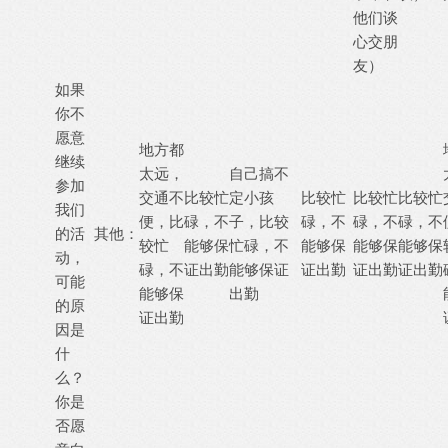
他们谈
心交朋
友）
如果
你不
愿意
地方都
继续
太远，
自己搞不
参加
交通不
比较忙
定小孩
比较忙
比较忙
比较忙
我们
便，比
碌，不
子，比较
碌，不
碌，不
碌，不
的活
其他：
较忙
能够保
忙碌，不
能够保
能够保
能够保
动，
碌，不
证出勤
能够保证
证出勤
证出勤
证出勤
可能
能够保
出勤
的原
证出勤
因是
什
么？
你是
否愿