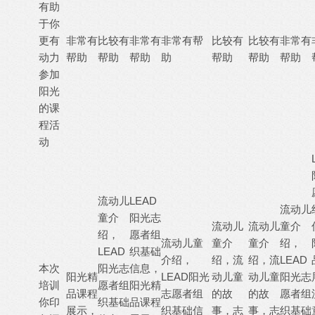
有助
于你
更有
非常有
比较有
非常有
非常有帮
比较有
比较有
非常有
动力
帮助
帮助
帮助
助
帮助
帮助
帮助
参加
阳光
的课
程活
动
流动儿
LEAD
流动儿
童介
阳光志
流动儿
流动儿
童介
绍，
愿者组
流动儿童
童介
童介
绍，
LEAD
织基础
介绍，
绍，流
绍，流
LEAD
本次
阳光志
信息，
阳光精
LEAD阳光
动儿童
动儿童
阳光志
培训
愿者组
阳光精
品课程
志愿者组
的故
的故
愿者组
你印
织基础
品课程
展示，
织基础信
事，志
事，志
织基础