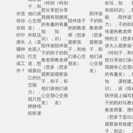
（特别
（特别
欢玩，
知
子，和
想分享
想分享
有组织
识），
你觉
他们谈
陪伴孩
我拥有
我拥有
能
陪伴孩
得你
心交朋
陪伴孩子
子的助
的有趣
的有趣
力），
子的助
在组
友），
的助教老
教老师
知
知
传递热
教老师
织中
外联达
师（想多
（想多
识），
识），
情的主
（想多
擅长
人（喜
观察孩
观察孩
陪伴孩
陪伴孩
讲大人
观察孩
哪种
欢跟人
子，和他
子，和
子的助
子的助
（特别
子，和
岗位
打交
们谈心交
他们谈
教老师
教老师
想分享
他们谈
或工
道，想
朋友）
心交朋
（想多
（想多
我拥有
心交朋
作？
锻炼自
友）
观察孩
观察孩
的有趣
友），
己的社
子，和
子，和
知
课程建
交能
他们谈
他们谈
识），
设（线
力），
心交朋
心交朋
陪伴孩
上编写
我只想
友）
友）
子的助
好玩教
静静地
教老师
案、擅
听听课
（想多
于提出
观察孩
有效建
子，和
议）