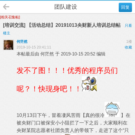
团队建设
回复
[相关召集帖]
[培训交流] 【活动总结】20191013央财新人培训总结帖
只看
楼主
何茫然
1楼
2019-10-15 20:41:11
收藏
本帖最后由 何茫然 于 2019-10-15 20:52 编辑
发不了图！！！优秀的程序员们
呢？！快现身吧！！
10月13日下午，冒着凄风苦雨【真的很冷
】在
被央财门口被保安小小阻拦了一下之后，大家顺利在
央财某院志愿者社团负责人的带领下，走进了这个“只