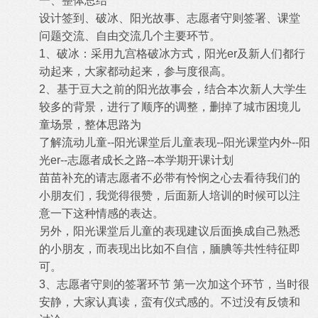
一、整体总结
设计签到、破冰、阳光故事、志愿者守则签署、课堂
问题交流、自由交流几个主要环节。
1、破冰：采用九宫格破冰方式，阳光er及新人们都行
动起来，大家都动起来，参与度很高。
2、基于豆大之前的阳光故事会，结合本次新人大学生
较多的背景，进行了顺序的调整，删掉了城市困境儿
童场景，整体思路为
了解流动儿童--阳光课堂后儿童表现--阳光课堂内外--阳
光er--志愿者成长之路--本学期开课计划
苗苗补充的请志愿者不必带有怜悯之心去看待我们的
小朋友们，我觉得很赞，后面新人培训的时候可以注
意一下这种情感的表达。
另外，阳光课堂后儿童的表现建议后面换成自己熟悉
的小朋友，而表现出比如不自信，腼腆等共性特征即
可。
3、志愿者守则的签署环节 第一次加这个环节，当时很
安静，大家认真读，蛮有仪式感的。不过没有反馈和