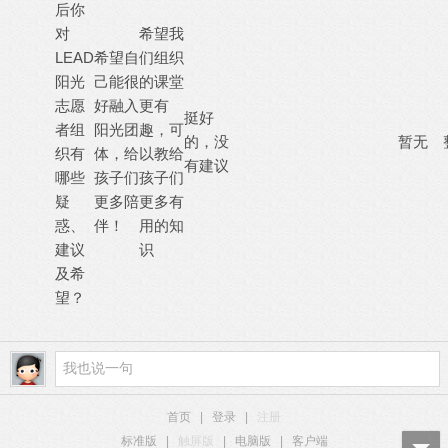
后你
对
希望我
LEAD
希望自
们组织
阳光
己能很
的课堂
志愿
好融入
更有
挺好
者组
阳光团
趣，可
的，没
暂无
织有
体，给
以教给
有建议
哪些
孩子们
孩子们
疑
更多陪
更多有
惑、
伴！
用的知
建议
识
及希
望？
首页
|
登录
|
注册
标准版
|
触屏版
|
电脑版
|
客户端