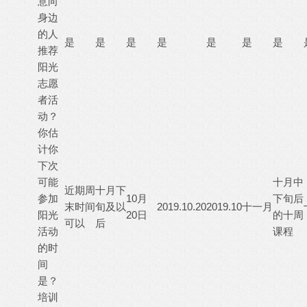
意向
身边
的人
是
是
是
是
是
是
是
推荐
阳光
志愿
者活
动？
你估
计你
下次
可能
十月中
近期周
十月下
参加
10月
下旬后
末时间
旬及以
2019.10.20
2019.10
十一月
阳光
20日
的十周
可以
后
活动
课程
的时
间
是？
培训