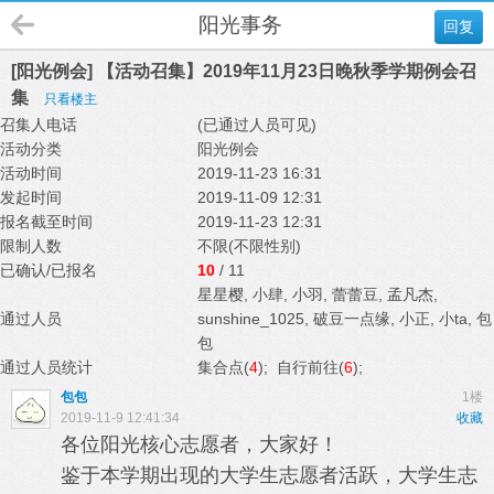
阳光事务
回复
[阳光例会] 【活动召集】2019年11月23日晚秋季学期例会召
集
只看楼主
召集人电话
(已通过人员可见)
活动分类
阳光例会
活动时间
2019-11-23 16:31
发起时间
2019-11-09 12:31
报名截至时间
2019-11-23 12:31
限制人数
不限(不限性别)
已确认/已报名
10
/ 11
星星樱
,
小肆
,
小羽
,
蕾蕾豆
,
孟凡杰
,
通过人员
sunshine_1025
,
破豆一点缘
,
小正
,
小ta
,
包
包
通过人员统计
集合点(
4
); 自行前往(
6
);
包包
1楼
2019-11-9 12:41:34
收藏
各位阳光核心志愿者，大家好！
鉴于本学期出现的大学生志愿者活跃，大学生志