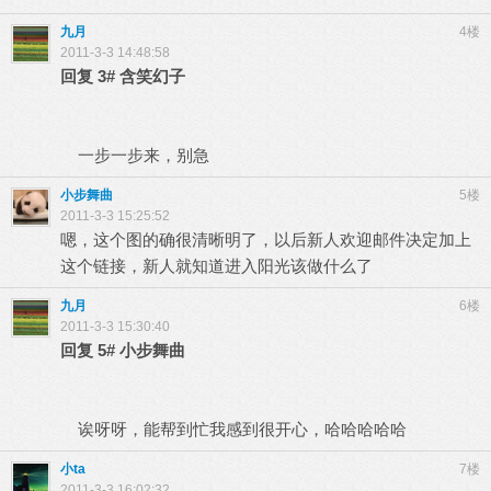
九月
4楼
2011-3-3 14:48:58
回复
3#
含笑幻子
一步一步来，别急
小步舞曲
5楼
2011-3-3 15:25:52
嗯，这个图的确很清晰明了，以后新人欢迎邮件决定加上
这个链接，新人就知道进入阳光该做什么了
九月
6楼
2011-3-3 15:30:40
回复
5#
小步舞曲
诶呀呀，能帮到忙我感到很开心，哈哈哈哈哈
小ta
7楼
2011-3-3 16:02:32