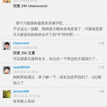
2012-5-8 08:56:45
回复
24#
chaosconst
那个只能搜标题里的关键字哎。。。
不过这么一提醒，我倒是大概知道他是谁了，可能就是那
天大家提到的加班去不了的“牛”同学吧～～
chaosconst
26楼
2012-5-8 09:51:23
回复
25#
立夏
可以搜索主题和全文，你点击一下旁边的主题就行了。
zyq2280539
27楼
2012-9-18 23:43:12
刚刚审核通过，来了解一下，组长信息早找到了，QQ都
加入了
yichao1988
28楼
2013-11-11 21:51:39
坐等新人培训