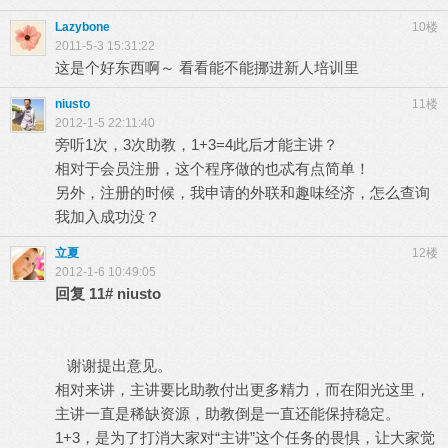
Lazybone
10楼
2011-5-3 15:31:22
这是个好东西啊～ 看看能不能挪进新人培训里
niusto
11楼
2012-1-5 22:11:40
旁听1次，3次助教，1+3=4此后才能主讲？
相对于会员注册，这个程序做的也忒有点简单！
另外，注册的时候，我申请的外联和趣味经济，怎么查询
我加入成功没？
立夏
12楼
2012-1-6 10:49:05
回复
11#
niusto
谢谢提出意见。
相对来讲，主讲要比助教付出更多精力，而在阳光这里，
主讲一直是稀缺资源，助教倒是一直还能保持稳定。
1+3，是为了打消大家对“主讲”这个任务的畏惧，让大家觉