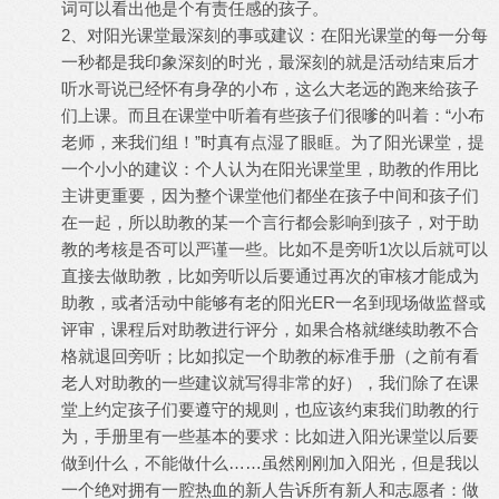
词可以看出他是个有责任感的孩子。
2、对阳光课堂最深刻的事或建议：在阳光课堂的每一分每
一秒都是我印象深刻的时光，最深刻的就是活动结束后才
听水哥说已经怀有身孕的小布，这么大老远的跑来给孩子
们上课。而且在课堂中听着有些孩子们很嗲的叫着：“小布
老师，来我们组！”时真有点湿了眼眶。为了阳光课堂，提
一个小小的建议：个人认为在阳光课堂里，助教的作用比
主讲更重要，因为整个课堂他们都坐在孩子中间和孩子们
在一起，所以助教的某一个言行都会影响到孩子，对于助
教的考核是否可以严谨一些。比如不是旁听1次以后就可以
直接去做助教，比如旁听以后要通过再次的审核才能成为
助教，或者活动中能够有老的阳光ER一名到现场做监督或
评审，课程后对助教进行评分，如果合格就继续助教不合
格就退回旁听；比如拟定一个助教的标准手册（之前有看
老人对助教的一些建议就写得非常的好），我们除了在课
堂上约定孩子们要遵守的规则，也应该约束我们助教的行
为，手册里有一些基本的要求：比如进入阳光课堂以后要
做到什么，不能做什么……虽然刚刚加入阳光，但是我以
一个绝对拥有一腔热血的新人告诉所有新人和志愿者：做