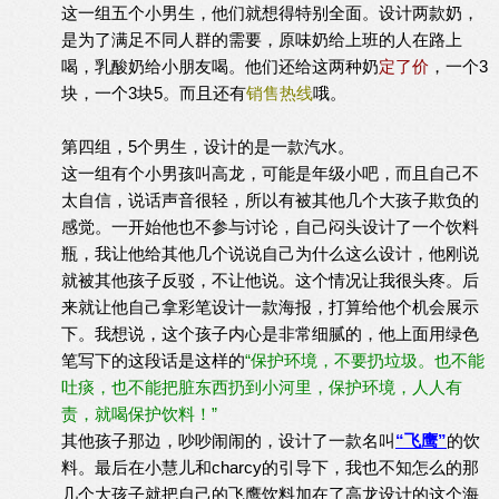
这一组五个小男生，他们就想得特别全面。设计两款奶，
是为了满足不同人群的需要，原味奶给上班的人在路上
喝，乳酸奶给小朋友喝。他们还给这两种奶
定了价
，一个3
块，一个3块5。而且还有
销售热线
哦。
第四组，5个男生，设计的是一款汽水。
这一组有个小男孩叫高龙，可能是年级小吧，而且自己不
太自信，说话声音很轻，所以有被其他几个大孩子欺负的
感觉。一开始他也不参与讨论，自己闷头设计了一个饮料
瓶，我让他给其他几个说说自己为什么这么设计，他刚说
就被其他孩子反驳，不让他说。这个情况让我很头疼。后
来就让他自己拿彩笔设计一款海报，打算给他个机会展示
下。我想说，这个孩子内心是非常细腻的，他上面用绿色
笔写下的这段话是这样的
“保护环境，不要扔垃圾。也不能
吐痰，也不能把脏东西扔到小河里，保护环境，人人有
责，就喝保护饮料！”
其他孩子那边，吵吵闹闹的，设计了一款名叫
“飞鹰”
的饮
料。最后在小慧儿和charcy的引导下，我也不知怎么的那
几个大孩子就把自己的飞鹰饮料加在了高龙设计的这个海