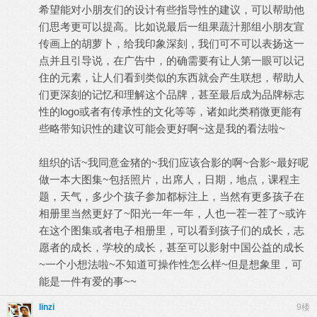
希望能对小朋友们的设计有些指导性的建议，可以帮助他
们思考更可以提高。比如说最后一组果蔬汁那组小朋友宣
传画上的胡萝卜，给我印象深刻，我们可不可以表扬这一
点并且引导说，在广告中，的确需要有让人第一眼可以记
住的元素，让人们看到类似的东西就会产生联想，帮助人
们更深刻的记忆和理解这个品牌，甚至最后成为品牌标志
性的logo或者有传承性的文化等等，诸如此类稍微更能有
些略带知识性的建议可能会更好啊~这是我的看法啦~
组织的话~我同意金猪的~我们应该合影的啊~合影~最好呢
做一本大图集~包括照片，出席人，日期，地点，课程主
题，天气，多少个孩子参加都标注上，当然有更多孩子在
相册里当然更好了~阳光一年一年，人也一茬一茬了~或许
在这个图集或者电子相册里，可以看到孩子们的成长，志
愿者的成长，学校的成长，甚至可以影射中国公益的成长
~一个小想法啦~不知道可操作性怎么样~但是想象里，可
能是一件有爱的事~~
linzi
9楼