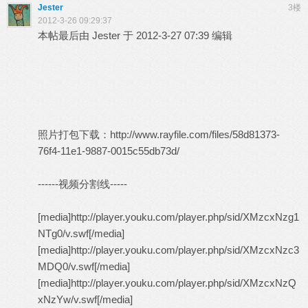
Jester
3楼
2012-3-26 09:29:37
本帖最后由 Jester 于 2012-3-27 07:39 编辑
照片打包下载：
http://www.rayfile.com/files/58d81373-
76f4-11e1-9887-0015c55db73d/
------视频分割线-----
[media]http://player.youku.com/player.php/sid/XMzcxNzg1
NTg0/v.swf[/media]
[media]http://player.youku.com/player.php/sid/XMzcxNzc3
MDQ0/v.swf[/media]
[media]http://player.youku.com/player.php/sid/XMzcxNzQ
xNzYw/v.swf[/media]