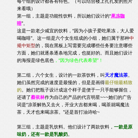
每个组的设计都各有特色。（可以结合楼上扎扎发的照片
来看哦）
第一组，主题是功能性饮料，所以她们设计的“
果冻咖
啡
”。
这是一款老少咸宜的饮料，“因为小孩子爱吃果冻，大人爱
喝咖啡”。这一组是六个女生组成的小组，她们属于那种
中
规中矩型
的，我在黑板上写需要完成哪些任务要注意哪些
方面，她们就逐条逐条地完成，也挺好的。而且她们设计
的海报是绿色底色
，“因为绿色代表希望”！
第二组，六个女生，设计的一款茶饮料，叫
天才魔法茶
。
她们虽然完成的速度是最慢的，但是是画得
最仔细最精致
的
。她们把瓶子设计成这个样子是便于一只手能够握住，
还请了
蔡依林
作为自己的产品的代言明星~~~她们的广告
词是“凉茶解热又去火，开业大吉都来喝，喝茶就喝魔法
茶，天才也来喝凉茶。”还是首打油诗哈~
第三组，主题是乳饮料。他们设计了两款饮料，
一款是原
味奶，还有一款是乳酸奶
。