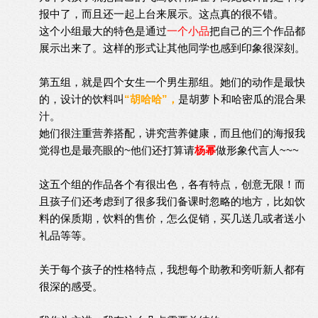
报中了，而且还一起上台来展示。这点真的很不错。
这个小组最大的特色是通过
一个小品
把自己的三个作品都
展示出来了。这样的形式让其他同学也感到印象很深刻。
第五组，就是四个女生一个男生那组。她们的动作是最快
的，设计的饮料叫
“胡哈哈”，
是胡萝卜和哈密瓜的混合果
汁。
她们很注重营养搭配，讲究营养健康，而且他们的海报我
觉得也是最亮眼的~他们还打算请
杨幂
做形象代言人~~~
这五个组的作品各个有很出色，各有特点，创意无限！而
且孩子们还考虑到了很多我们备课时忽略的地方，比如饮
料的保质期，饮料的售价，怎么促销，买几送几或者送小
礼品等等。
关于每个孩子的性格特点，我想每个助教和旁听新人都有
很深的感受。