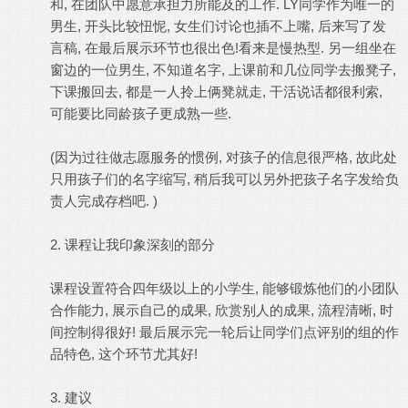
和, 在团队中愿意承担力所能及的工作. LY同学作为唯一的
男生, 开头比较忸怩, 女生们讨论也插不上嘴, 后来写了发
言稿, 在最后展示环节也很出色!看来是慢热型. 另一组坐在
窗边的一位男生, 不知道名字, 上课前和几位同学去搬凳子,
下课搬回去, 都是一人拎上俩凳就走, 干活说话都很利索,
可能要比同龄孩子更成熟一些.
(因为过往做志愿服务的惯例, 对孩子的信息很严格, 故此处
只用孩子们的名字缩写, 稍后我可以另外把孩子名字发给负
责人完成存档吧. )
2. 课程让我印象深刻的部分
课程设置符合四年级以上的小学生, 能够锻炼他们的小团队
合作能力, 展示自己的成果, 欣赏别人的成果, 流程清晰, 时
间控制得很好! 最后展示完一轮后让同学们点评别的组的作
品特色, 这个环节尤其好!
3. 建议