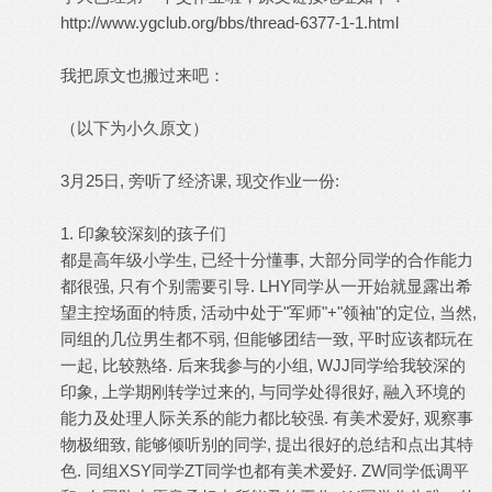
http://www.ygclub.org/bbs/thread-6377-1-1.html
我把原文也搬过来吧：
（以下为小久原文）
3月25日, 旁听了经济课, 现交作业一份:
1. 印象较深刻的孩子们
都是高年级小学生, 已经十分懂事, 大部分同学的合作能力
都很强, 只有个别需要引导. LHY同学从一开始就显露出希
望主控场面的特质, 活动中处于"军师"+"领袖"的定位, 当然,
同组的几位男生都不弱, 但能够团结一致, 平时应该都玩在
一起, 比较熟络. 后来我参与的小组, WJJ同学给我较深的
印象, 上学期刚转学过来的, 与同学处得很好, 融入环境的
能力及处理人际关系的能力都比较强. 有美术爱好, 观察事
物极细致, 能够倾听别的同学, 提出很好的总结和点出其特
色. 同组XSY同学ZT同学也都有美术爱好. ZW同学低调平