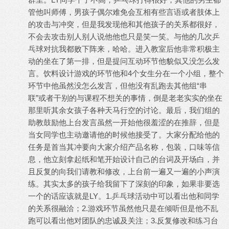
管他叫师傅，男孩子偶尔难免会互相有些言语或者肢体上
的攻击与冲突，但是我发现他和其他孩子的关系都很好，
不会去攻击别人别人说他他也只是笑一笑。与他的几次乒
乓球对抗我都败下阵来，哈哈。进入教室后他非常积极主
动的坐在了第一排，但是提问互动环节他貌似又没怎么发
言。饮料设计游戏的环节他和4个女生分在一个小组，整个
环节中他虽然没怎么发言，但他没有乱跑去其他组“串
联”或者干别的与课程不想关的事情，倒是老老实实的坐在
那里听其余女孩子各种天马行空的讨论。最后，我们组的
助教鼓励他上台发言虽然一开始他很羞涩的在推辞，但是
当女同学也主动邀请他的时候他接受了。大家分配给他的
任务是首当其冲要向大家介绍产品名称，包装，口味等信
息，他立刻拿起纸和笔开始设计自己的台词及开场白，并
且反复的向我们请教和修改，上台前一遍又一遍的小声演
练。其实太多的孩子给我留下了深刻的印象，如果非要选
一个的话应该就是LY。1.乒乓球活动中可以看出他和同学
的关系很融洽；2.游戏环节虽然他只是在倾听但是他不乱
跑可以看出他对团队的忠诚及关注；3.反复修改和练习台