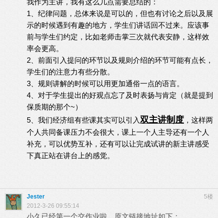
我作为主讲，我有这么几点需要总结的：
1、纪律问题，总体来说是可以的，但也有讨论之后以及展
示的时候遇到有趣的地方，学生们讲话回不过来。应该事
前与学生们约定，比如老师击掌三次就代表安静，这样效
率会更高。
2、前面引入提问的环节以及规则介绍的环节可能有点长，
学生们的注意力有些分散。
3、规则讲解的时候可以用更加通俗一点的语言。
4、对于学生提出的好观点忘了及时表扬与肯定（就是提到
保质期的那个~）
双主讲制度
5、我们经济组有些课其实可以引入
，这样两
个人共同备课压力不会很大，课上一个人主导还有一个人
补充，可以优势互补，还有可以让完成试讲的新主讲感受
下真正站在讲台上的感觉。
Jester
5楼
2012-3-26 09:55:14
小久已经第一个交作业啦，原文链接地址如下：