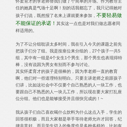
怀柔育才的李老师替我们做了个简单的开场。作为教导主
任的她真是气场十足啊！别的话我都忘了，我只记得她对
不要轻易做
孩子们说，既然报了名来上课就要来参加，
不能保证的承诺！
其实这一点也是对我们做志愿者同
样适用的。
为了不让分组耽误太多时间，我在引入今天的课题之前先
把孩子们分了组。我是按座位来分组的，27个孩子一共5
组，其中有一组是4个女生1个男生，那个男生也表现得特
棒，没有说因为男女有别而不参与讨论。
其实怀柔育才的孩子是很棒的，因为李老师一直的教育
啊，他们对一些道理特别明白。只要主讲老师之前跟孩子
们讲，比如这社会中不仅要个自己熟悉的人一块工作，也
要跟自己不熟悉的人一块儿工作，所以现在要大家打乱座
位分组。他们也是能够接受并且很快完成的！~
我从孩子们自己喜欢喝什么饮料为什么这点入手，学生的
回答很积极，而且大家都是举手等待老师允许才回答，纪
律非常好。而且学生切入的角度也是多种多样的，比如有