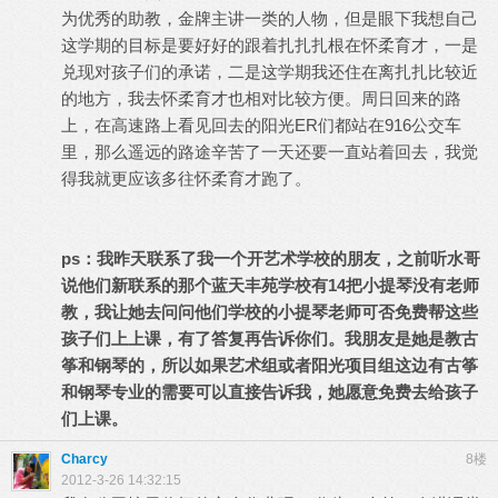
为优秀的助教，金牌主讲一类的人物，但是眼下我想自己
这学期的目标是要好好的跟着扎扎扎根在怀柔育才，一是
兑现对孩子们的承诺，二是这学期我还住在离扎扎比较近
的地方，我去怀柔育才也相对比较方便。周日回来的路
上，在高速路上看见回去的阳光ER们都站在916公交车
里，那么遥远的路途辛苦了一天还要一直站着回去，我觉
得我就更应该多往怀柔育才跑了。
ps：我昨天联系了我一个开艺术学校的朋友，之前听水哥
说他们新联系的那个蓝天丰苑学校有14把小提琴没有老师
教，我让她去问问他们学校的小提琴老师可否免费帮这些
孩子们上上课，有了答复再告诉你们。我朋友是她是教古
筝和钢琴的，所以如果艺术组或者阳光项目组这边有古筝
和钢琴专业的需要可以直接告诉我，她愿意免费去给孩子
们上课。
Charcy
8楼
2012-3-26 14:32:15