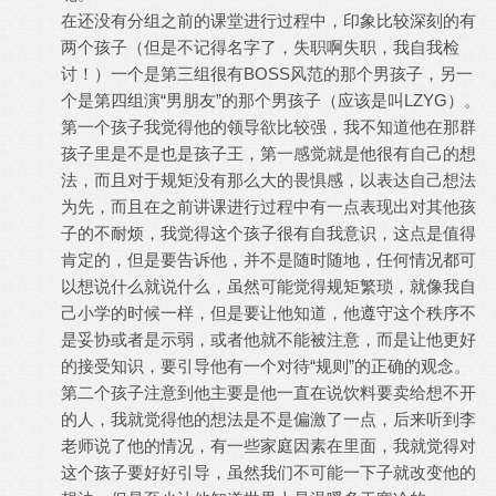
在还没有分组之前的课堂进行过程中，印象比较深刻的有
两个孩子（但是不记得名字了，失职啊失职，我自我检
讨！）一个是第三组很有BOSS风范的那个男孩子，另一
个是第四组演“男朋友”的那个男孩子（应该是叫LZYG）。
第一个孩子我觉得他的领导欲比较强，我不知道他在那群
孩子里是不是也是孩子王，第一感觉就是他很有自己的想
法，而且对于规矩没有那么大的畏惧感，以表达自己想法
为先，而且在之前讲课进行过程中有一点表现出对其他孩
子的不耐烦，我觉得这个孩子很有自我意识，这点是值得
肯定的，但是要告诉他，并不是随时随地，任何情况都可
以想说什么就说什么，虽然可能觉得规矩繁琐，就像我自
己小学的时候一样，但是要让他知道，他遵守这个秩序不
是妥协或者是示弱，或者他就不能被注意，而是让他更好
的接受知识，要引导他有一个对待“规则”的正确的观念。
第二个孩子注意到他主要是他一直在说饮料要卖给想不开
的人，我就觉得他的想法是不是偏激了一点，后来听到李
老师说了他的情况，有一些家庭因素在里面，我就觉得对
这个孩子要好好引导，虽然我们不可能一下子就改变他的