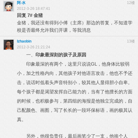
阿-水
12楼
2012-3-26 18:47:41
回复
7#
金猪
金猪，我还没有得到小傅（主席）那边的答复，不知道学
校是否最终允许我们开课，等我消息
lzhaobin
13楼
2012-3-26 21:21:24
一、
印象最深刻的孩子及原因
GL
印象最深的有两个，这里只说说
，他身体比较弱
小，加之性格内向，其他孩子对他语言攻击，他也不予还
击，说话时低着头声音特别小，较其他人显得胆小自卑。
每个孩子都是渴望发挥自己能力的，当有了他擅长的方面
的时候，也积极参与，第四组的海报是他独立完成的，自
己配颜色、画图，写了长长的一段环保标语，画的极其认
真。
另外，他很负责任，最后画笔少了一支，他挨个人