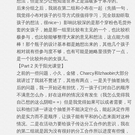
想法，但是至少让他知道世界上是温暖多于寒冷的。
后来分组之后，我就在第二组和小布在一起（先插一句，
我觉得小布对孩子的引导方式很值得学习，完全鼓励听取
孩子的想法，很nice~）影响比较深的是那个穿粉色毛货外
套的女孩子，她是那一组里比较有主见的一个，也比较积
极参与，也比较能够整理大家的意见和想法，这点能力很
棒！那个瓶子的设计基本都是她想出来的，其他几个孩子
相对就有些参与度不够，也有可能是她略显强势了一点，
是一个比较外向的女孩儿。
【Part 2 关于阳光课堂】
之前的一些问题，小久，金猪，Charcy和lzhaobin大部分
就讲过了我就不赘述了，其他有两点，一是关于抽签抽先
后的问题，我一开始还有担忧，万一孩子们对自己的顺序
不满意怎么办，好在这样的情况没有发生（我怎么觉得我
自己想的这么阴暗= =）但是我觉得如果可以或者需要，可
以和他们讲一讲这个抽签并不能决定什么，能起决定作用
的是实力而不是顺序，让孩子能有平和的心态来面对这种
情况。二是在活动力要给孩子传达分工合作的意识，我在
的第二组就是因为没有很好的分工合作所以进度有些慢，