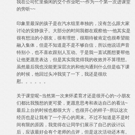
我在公司忙里偷闲的交个作业吧~~作为一个第一次进课堂
的旁听~~
印象里最深的孩子是在汽水组里单独的，没有怎么跟大家
讨论的安静孩子。大部分的时间我都在观察他~~他其实是
很有想法的小朋友，很有理想，很期待被肯定也很希望能
融入集体，但是不知道是不是不够自信，所以他说话声音
特别小，也不喜欢跟别人互动。于是我一直试图想要帮他
让他更愿意表达，但是其实我觉得我的收效并不算理想。
虽然最后我也没能更深层次的和他沟通到什么但是临下课
的时候，他回过头冲我笑了一下，我还是很欣
慰。。。。。。
关于课堂呢~当然第一次来怀柔育才还是很开心的~小朋友
们都比我预想的更可爱，更愿意思考和表达自己的看法~
最后上台的时候也都很大方，也很开心的样子~所以这次
经历也是让我有了一个开心的周末。不过不知道是不是时
间有限的原因，我觉得在让同学们展示了自己的设计以
后，应该最好会有个老师的点评，但是这次活动还木有。