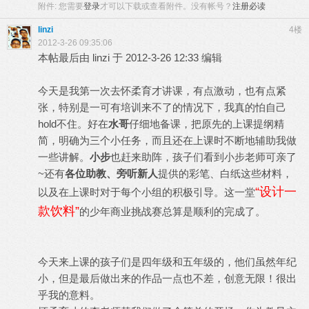
附件:
您需要
登录
才可以下载或查看附件。没有帐号？
注册必读
linzi
4楼
2012-3-26 09:35:06
本帖最后由 linzi 于 2012-3-26 12:33 编辑
今天是我第一次去怀柔育才讲课，有点激动，也有点紧
张，特别是一可有培训来不了的情况下，我真的怕自己
hold不住。好在
水哥
仔细地备课，把原先的上课提纲精
简，明确为三个小任务，而且还在上课时不断地辅助我做
一些讲解。
小步
也赶来助阵，孩子们看到小步老师可亲了
~还有
各位助教、旁听新人
提供的彩笔、白纸这些材料，
“设计一
以及在上课时对于每个小组的积极引导。这一堂
款饮料”
的少年商业挑战赛总算是顺利的完成了。
今天来上课的孩子们是四年级和五年级的，他们虽然年纪
小，但是最后做出来的作品一点也不差，创意无限！很出
乎我的意料。