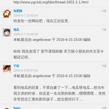
http://www.ygclub.org/bbs/thread-1601-1-1.html
加肥猫
6楼
2009-6-7 23:40:06
转发给一些网站吧，现在正好应景。
地瓜
7楼
2009-6-7 23:48:55
本帖最后由 angelisnear 于 2016-6-15 15:00 编辑
哈哈 我也发现了 那节课我助教 宋万丽小朋友的作文至今
都还记得。
子彤
8楼
2009-6-8 00:07:53
本帖最后由 angelisnear 于 2016-6-15 15:00 编辑
看到地瓜的回复，不禁自豪了一下…地瓜呀地瓜…想当年
我主讲的时候，你还是一名光荣的助教…嘿嘿嘿嘿… 突然
非常想念汇蕾的那些孩子…想念那些日子…
liwen
9楼