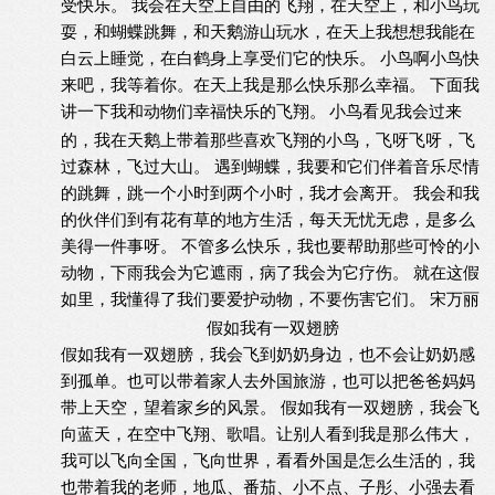
受快乐。
我会在天空上自由的飞翔，在天空上，和小鸟玩
耍，和蝴蝶跳舞，和天鹅游山玩水，在天上我想想我能在
白云上睡觉，在白鹤身上享受们它的快乐。
小鸟啊小鸟快
来吧，我等着你。在天上我是那么快乐那么幸福。
下面我
讲一下我和动物们幸福快乐的飞翔。
小鸟看见我会过来
的，我在天鹅上带着那些喜欢飞翔的小鸟，飞呀飞呀，飞
过森林，飞过大山。
遇到蝴蝶，我要和它们伴着音乐尽情
的跳舞，跳一个小时到两个小时，我才会离开。
我会和我
的伙伴们到有花有草的地方生活，每天无忧无虑，是多么
美得一件事呀。
不管多么快乐，我也要帮助那些可怜的小
动物，下雨我会为它遮雨，病了我会为它疗伤。
就在这假
如里，我懂得了我们要爱护动物，不要伤害它们。
宋万丽
假如我有一双翅膀
假如我有一双翅膀，我会飞到奶奶身边，也不会让奶奶感
到孤单。也可以带着家人去外国旅游，也可以把爸爸妈妈
带上天空，望着家乡的风景。
假如我有一双翅膀，我会飞
向蓝天，在空中飞翔、歌唱。让别人看到我是那么伟大，
我可以飞向全国，飞向世界，看看外国是怎么生活的，我
也带着我的老师，地瓜、番茄、小不点、子彤、小强去看