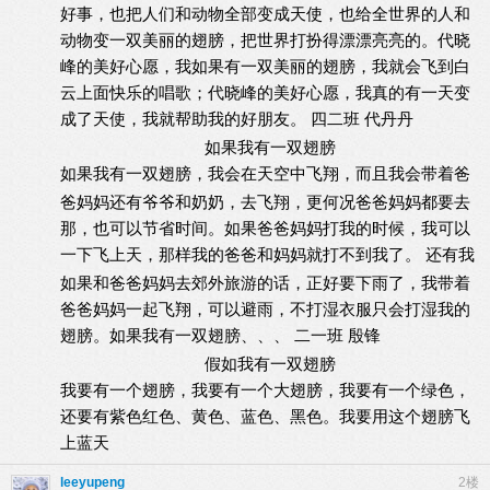
好事，也把人们和动物全部变成天使，也给全世界的人和
动物变一双美丽的翅膀，把世界打扮得漂漂亮亮的。代晓
峰的美好心愿，我如果有一双美丽的翅膀，我就会飞到白
云上面快乐的唱歌；代晓峰的美好心愿，我真的有一天变
成了天使，我就帮助我的好朋友。
四二班
代丹丹
如果我有一双翅膀
如果我有一双翅膀，我会在天空中飞翔，而且我会带着爸
爸妈妈还有爷爷和奶奶，去飞翔，更何况爸爸妈妈都要去
那，也可以节省时间。如果爸爸妈妈打我的时候，我可以
一下飞上天，那样我的爸爸和妈妈就打不到我了。
还有我
如果和爸爸妈妈去郊外旅游的话，正好要下雨了，我带着
爸爸妈妈一起飞翔，可以避雨，不打湿衣服只会打湿我的
翅膀。如果我有一双翅膀、、、
二一班
殷锋
假如我有一双翅膀
我要有一个翅膀，我要有一个大翅膀，我要有一个绿色，
还要有紫色红色、黄色、蓝色、黑色。我要用这个翅膀飞
上蓝天
leeyupeng
2楼