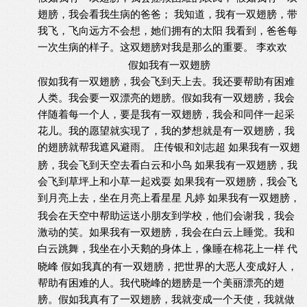
翅膀，我会看我生病的爸爸；
我知道，我有一双翅膀，带
我飞，飞向远方不会想，她们拥有的太阳
我看到，爸爸每
一次生病的样子。这双翅膀对我是那么的重要。
李欢欢
假如我有一双翅膀
假如我有一双翅膀，我会飞到天上去。我还要帮助有困难
人类。我会要一双漂亮的翅膀。假如我有一双翅膀，我会
伴随着每一个人，要是我有一双翅膀，我会和同伴一起采
花儿。我的愿望就实现了，我的梦想就是有一双翅膀，我
的翅膀就帮我遮风避雨。
庄传银和刘志超
如果我有一双翅
膀，我会飞到天空去看白云和小鸟
如果我有一双翅膀，我
会飞到草坪上和小草一起戏耍
如果我有一双翅膀，我会飞
到月亮上去，坐在月亮上看星星
凡婷
如果我有一双翅膀，
我会在天空中帮助运送小朋友到学校，他们会谢我，我会
激动的笑。如果我有一双翅膀，我会在白云上睡觉。我和
白云跳舞，我坐在小天鹅的身体上，像睡在棉花上一样
代
晓峰
假如我真的有一双翅膀，把世界的大恶人变成好人，
帮助有困难的人。我代晓峰的翅膀是一个美丽漂亮的翅
膀。假如我真有了一双翅膀，我就变成一个天使，我就做