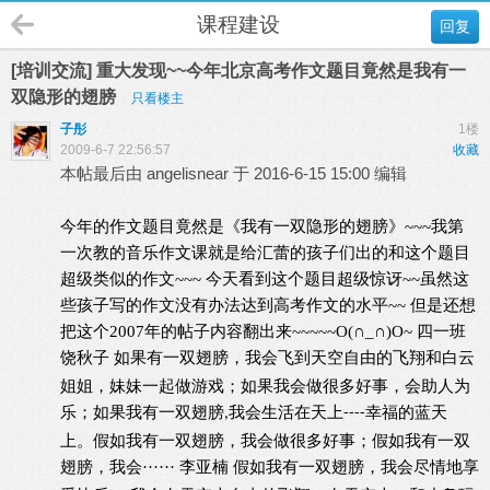
课程建设
回复
[培训交流] 重大发现~~今年北京高考作文题目竟然是我有一
双隐形的翅膀
只看楼主
子彤
1楼
2009-6-7 22:56:57
收藏
本帖最后由 angelisnear 于 2016-6-15 15:00 编辑
今年的作文题目竟然是《我有一双隐形的翅膀》~~~我第
一次教的音乐作文课就是给汇蕾的孩子们出的和这个题目
超级类似的作文~~~
今天看到这个题目超级惊讶~~虽然这
些孩子写的作文没有办法达到高考作文的水平~~
但是还想
把这个2007年的帖子内容翻出来~~~~~O(∩_∩)O~
四一班
饶秋子
如果有一双翅膀，我会飞到天空自由的飞翔和白云
姐姐，妹妹一起做游戏；如果我会做很多好事，会助人为
乐；如果我有一双翅膀
我会生活在天上
幸福的蓝天
,
----
上。假如我有一双翅膀，我会做很多好事；假如我有一双
翅膀，我会······
李亚楠
假如我有一双翅膀，我会尽情地享