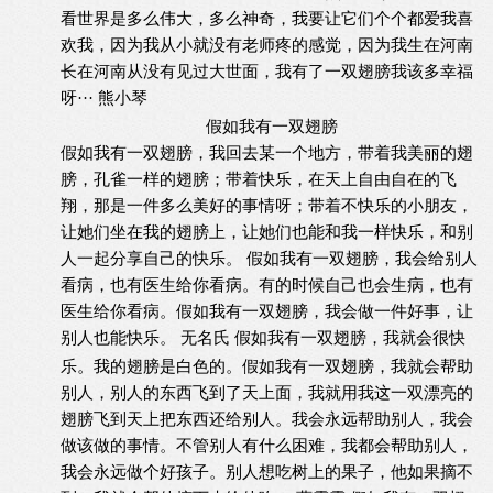
看世界是多么伟大，多么神奇，我要让它们个个都爱我喜
欢我，因为我从小就没有老师疼的感觉，因为我生在河南
长在河南从没有见过大世面，我有了一双翅膀我该多幸福
呀···
熊小琴
假如我有一双翅膀
假如我有一双翅膀，我回去某一个地方，带着我美丽的翅
膀，孔雀一样的翅膀；带着快乐，在天上自由自在的飞
翔，那是一件多么美好的事情呀；带着不快乐的小朋友，
让她们坐在我的翅膀上，让她们也能和我一样快乐，和别
人一起分享自己的快乐。
假如我有一双翅膀，我会给别人
看病，也有医生给你看病。有的时候自己也会生病，也有
医生给你看病。假如我有一双翅膀，我会做一件好事，让
别人也能快乐。
无名氏
假如我有一双翅膀，我就会很快
乐。我的翅膀是白色的。假如我有一双翅膀，我就会帮助
别人，别人的东西飞到了天上面，我就用我这一双漂亮的
翅膀飞到天上把东西还给别人。我会永远帮助别人，我会
做该做的事情。不管别人有什么困难，我都会帮助别人，
我会永远做个好孩子。别人想吃树上的果子，他如果摘不