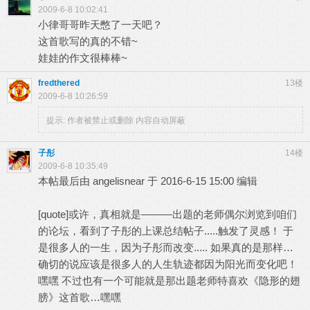
2009-6-8 10:02:41
小律哥哥昨天憋了一天吧？
这首歌写的真的不错~
娃娃的作文很棒棒~
fredthered
13楼
2009-6-8 10:26:59
提示:
作者被禁止或删除 内容自动屏蔽
子彤
14楼
2009-6-8 10:35:49
本帖最后由 angelisnear 于 2016-6-15 15:00 编辑
[quote]或许，真相就是———出题的老师偶尔浏览到咱们
的论坛，看到了子彤的上课总结帖子.....触发了灵感！ 于
是很多人的一生，因为子彤而改变..... 如果真的是那样…
确切的说应该是很多人的人生轨迹都因为阳光而变化吧！
嘿嘿 不过也有一个可能就是那出题老师特喜欢《隐形的翅
膀》这首歌…嘿嘿