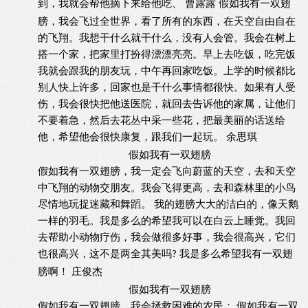
到，我就会帮他摘下来给他吃、
曹露露
假如我有一双翅
膀，我会飞过全世界，看了所有的东西，在天空自由自在
的飞翔。我想干什么就干什么，没有人会管。我会在树上
搭一个家，把家里打扮得漂漂亮亮。早上去吃饭，吃完饭
我就会跟我的朋友玩，中午再回家吃饭。上学的时候都比
别人快上许多，回家也是干什么事情都很快。如果有人受
伤，我会很快把他送医院，就回去告诉他的家属，让他们
不要着急，然后去花丛中采一些花，把最美丽的话送给
他，希望他会很快康复，跟我们一起玩。
余思琪
假如我有一双翅膀
假如我有一双翅膀，我一定会飞向蔚蓝的天空，去和天空
中飞翔的动物交朋友。我会飞得更高，去和森林里的小鸟
尽情地玩捉迷藏和舞蹈。
我的翅膀大大的洁白的，像天鹅
一样的羽毛。我是多么的希望我可以在白云上睡觉。我回
去帮助小动物疗伤，我会做很多好事，我会很高兴，它们
也很高兴，这不是两全其美吗
我是多么希望我有一双翅
?
膀啊！
庄俊杰
假如我有一双翅膀
假如我有一双翅膀，我会拯救困难的农民；
假如我有一双