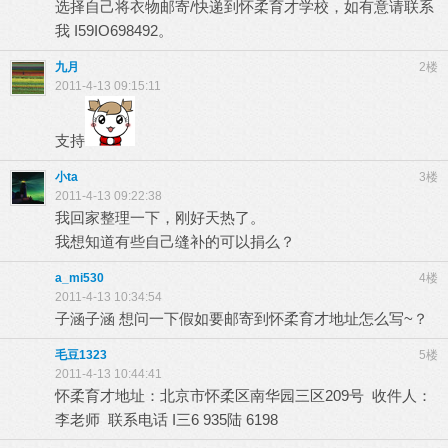
选择自己将衣物邮寄/快递到怀柔育才学校，如有意请联系
我 I59IO698492。
九月
2楼
2011-4-13 09:15:11
支持
小ta
3楼
2011-4-13 09:22:38
我回家整理一下，刚好天热了。
我想知道有些自己缝补的可以捐么？
a_mi530
4楼
2011-4-13 10:34:54
子涵子涵 想问一下假如要邮寄到怀柔育才地址怎么写~？
毛豆1323
5楼
2011-4-13 10:44:41
怀柔育才地址：北京市怀柔区南华园三区209号 收件人：
李老师 联系电话 I三6 935陆 6198