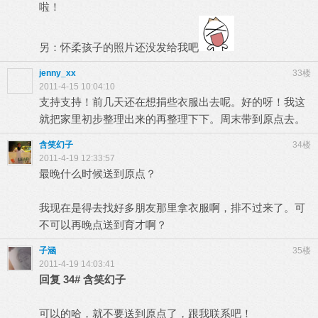
啦！
另：怀柔孩子的照片还没发给我吧
jenny_xx
33楼
2011-4-15 10:04:10
支持支持！前几天还在想捐些衣服出去呢。好的呀！我这
就把家里初步整理出来的再整理下下。周末带到原点去。
含笑幻子
34楼
2011-4-19 12:33:57
最晚什么时候送到原点？
我现在是得去找好多朋友那里拿衣服啊，排不过来了。可
不可以再晚点送到育才啊？
子涵
35楼
2011-4-19 14:03:41
回复
34#
含笑幻子
可以的哈，就不要送到原点了，跟我联系吧！