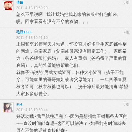
倩倩
6楼
2011-4-13 10:50:29
怎么不早说啊 我让我妈把我老家的衣服都打包邮来。
哎。回家看看有没有不穿的衣物。。。
毛豆1323
7楼
2011-4-13 10:51:10
上周和李老师聊天才知道，怀柔育才好多学生家庭都特别
的困难，单亲家庭（父亲或母亲没有固定工作）、家庭暴
力（爸爸经常打妈妈）、家人有重病（爸爸得了严重的肾
衰竭），真的希望能够帮助他们。
就像子涵说的“男式女式皆可，各种大小皆可（孩子不能
穿，可能家里的哥哥姐姐或者父母能穿），一年四季春夏
秋冬皆可（秋衣秋裤也可以），洗干净后最好能消毒”希望
大家多多献爱心。
sue
8楼
2011-4-13 10:59:44
好活动哦~我早就整理完了~因为是想捐给玉树那些灾区的
~一直没时间邮寄呢~这回可以解决了~如果能有时间就去
原点不能的话就直接邮寄~