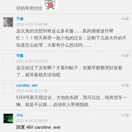
仔的辛劳付出
子涵
44楼
2011-4-23 23:48:48
这次真的没想到有这么多衣服……真的感谢波仔帮
忙！！！明天再带一批小包的过去，还剩下几袋大件的不
知道怎么处理，大家有什么想法吗……
可懿
45楼
2011-4-24 10:24:23
这活动过了没有啊？才看到帖子，衣服早都整理好放着
了，就等着相关活动呢
caroline_wei
46楼
2011-4-24 16:21:56
5月8号那天我过去，大包的东西，我可以拉，咱有货车一
辆。就是不认路.....必须有人带领指路。
小ta
47楼
2011-4-24 21:56:00
回复
46#
caroline_wei