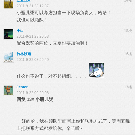
立夏1207
14楼
2011-9-21 23:12:37
小瓶儿粥可以考虑担当一下现场负责人，哈哈！
我也可以领队！
小ta
15楼
2011-9-21 23:20:53
配合默契的两位，立夏也要加油啊！
竹林秋雨
16楼
2011-9-22 08:59:49
什么也不说了，对不起组织。。。。
Jester
17楼
2011-9-22 09:29:08
回复
13#
小瓶儿粥
好的哈，我在领队里面写上你和联系方式了，等周五晚
上把联系方式都发给你。辛苦啦~