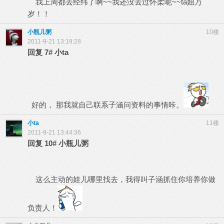
我上周都去经纬了啊~~我还没去过怀柔呢~~ta姐万
岁！！
小瓶儿粥
10楼
2011-9-21 13:19:28
回复
7#
小ta
好的， 那我就自己联系子涵问资料的事情咔。
小ta
11楼
2011-9-21 13:44:36
回复
10#
小瓶儿粥
这么主动的娃儿哪里找去，我得叫子涵抓住你培养你做
负责人！