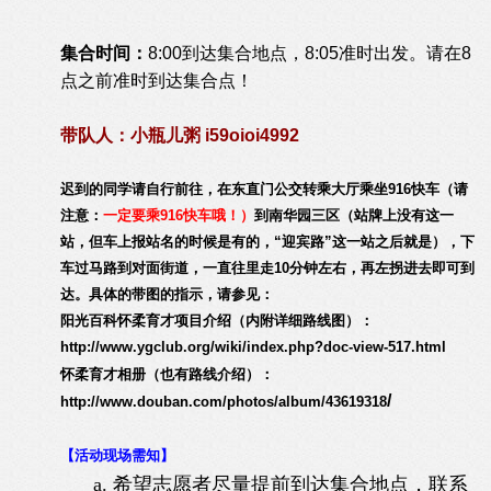
集合时间：
8:00到达集合地点，8:05准时出发。请在8
点之前准时到达集合点！
带队人：
小瓶儿粥 i59oioi4992
迟到的同学请自行前往，在东直门公交转乘大厅乘坐916快车（请
注意：
一定要乘916快车哦！）
到南华园三区（站牌上没有这一
站，但车上报站名的时候是有的，“迎宾路”这一站之后就是），下
车过马路到对面街道，一直往里走10分钟左右，再左拐进去即可到
达。具体的带图的指示，请参见：
阳光百科怀柔育才项目介绍（内附详细路线图）：
http://www.ygclub.org/wiki/index.php?doc-view-517.html
怀柔育才相册（也有路线介绍）：
/
http://www.douban.com/photos/album/43619318
【活动现场需知】
a.
希望志愿者尽量提前到达集合地点，联系