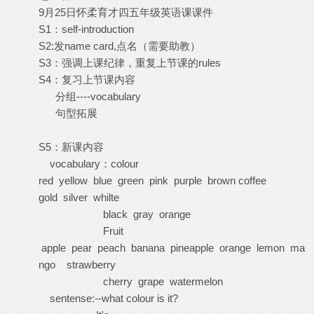
9月25日怀柔育才四五年级英语课课件
S1：self-introduction
S2:发name card,点名（需要助教）
S3：强调上课纪律，重复上节课的rules
S4：复习上节课内容
分组----vocabulary
句型拓展
S5：新课内容
vocabulary：colour
red yellow blue green pink purple brown coffee
gold silver whilte
black gray orange
Fruit
apple pear peach banana pineapple orange lemon ma
ngo strawberry
cherry grape watermelon
sentense:--what colour is it?