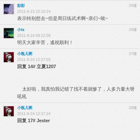
彭彭
25楼
2011-9-23 22:10:24
表示特别想去~但是周日练武术啊~亲们~唉~
小ta
26楼
2011-9-24 09:22:09
明天大家辛苦，遙祝順利！
小瓶儿粥
27楼
2011-9-24 12:27:03
回复
14#
立夏1207
太好啦，我真怕我记错了找不着就惨了，人多力量大呀
吼吼
小瓶儿粥
28楼
2011-9-24 12:37:24
回复
17#
Jester