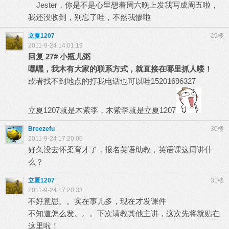
Jester，你是不是心里想着周六晚上发我写成周五啦，
我还没收到，别忘了哇，不然我惨啦
立夏1207
29楼
2011-9-24 14:01:19
回复
27#
小瓶儿粥
嘿嘿，我木有大家的联系方式，就直接在哪里抓人喽！
或者找不到地点的打我电话也可以哇15201696327
立夏1207就是木紫李，木紫李就是立夏1207
Breezefu
30楼
2011-9-24 17:20:00
好久没去怀柔育才了，报名英语助教，英语课这周讲什
么？
立夏1207
31楼
2011-9-24 17:20:33
不好意思。。实在事儿多，现在才发课件
不知道怎么发。。。下次请教其他主讲，这次先将就贴在
这里啦！