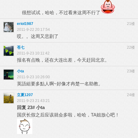
很想试试，哈哈，不过看来这周不行了
eriol1987
21楼
2011-9-22 20:17:54
哎。。这周又悲剧了
苍七
22楼
2011-9-23 10:11:42
报名有点晚，还在大连出差，今天赶回北京。
小ta
23楼
2011-9-23 10:26:00
英語組要多點人啊~好像才冉楚一名助教。
立夏1207
24楼
2011-9-23 21:43:21
回复
23#
小ta
国庆长假之后应该就会多啦，哈哈，TA姐放心吧！