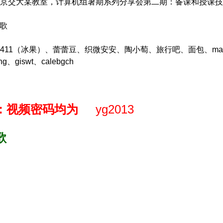
0，北京交大某教室，计算机组暑期系列分享会第二期：备课和授课
楚歌
_411（冰果）、蕾蕾豆、织微安安、陶小萄、旅行吧、面包、mayu
、giswt、calebgch
下：视频密码均为
yg2013
歌