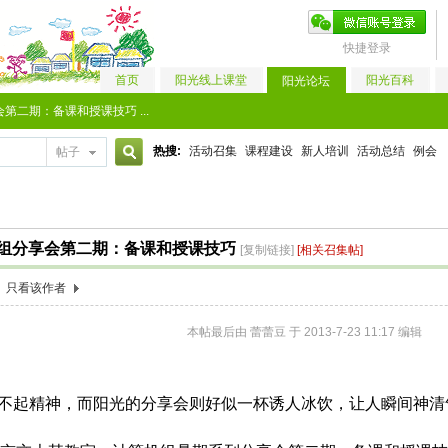
快捷登录
首页
阳光线上课堂
阳光百科
阳光论坛
第二期：备课和授课技巧 ...
热搜:
活动召集
课程建设
新人培训
活动总结
例会
帖子
搜
机组分享会第二期：备课和授课技巧
[复制链接]
[相关召集帖]
索
只看该作者
本帖最后由 蕾蕾豆 于 2013-7-23 11:17 编辑
不起精神，而阳光的分享会则好似一杯诱人冰饮，让人瞬间神清