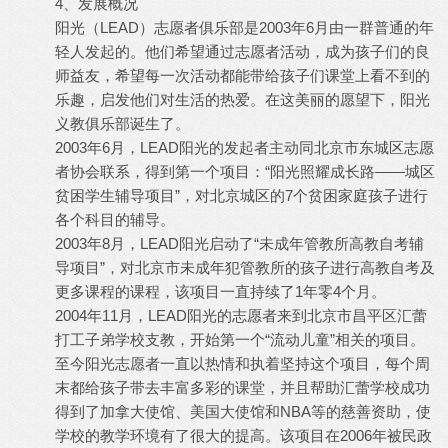
4、发展概况
阳光（LEAD）志愿者俱乐部是2003年6月由一群普通的年
轻人发起的。他们希望通过志愿者活动，成为孩子们的良
师益友，希望每一次活动都能带给孩子们课堂上看不到的
乐趣，启发他们对生活的热爱。在这美丽的愿望下，阳光
义教俱乐部诞生了。
2003年6月，LEAD阳光的发起者主动同北京市东城区志愿
者协会联系，得到第一个项目：“阳光照耀成长路——城区
贫困学生辅导项目”，对北京城区的7个贫困家庭孩子进行
各个科目的辅导。
2003年8月，LEAD阳光启动了“未成年管教所高教自考辅
导项目”，对北京市未成年犯管教所的孩子进行高教自考及
更多课程的课程，该项目一直持续了1年零4个月。
2004年11月，LEAD阳光的志愿者来到北京市昌平区汇蕾
打工子弟学校支教，开始第一个“流动儿童”相关的项目。
至今阳光志愿者一直以热情和执着坚持这个项目，每个周
末都给孩子带去丰富多彩的课堂，并且帮助汇蕾学校成功
得到了加拿大使馆、美国大使馆和NBA等的慈善资助，使
学校的教学环境有了很大的提高。该项目在2006年被民政