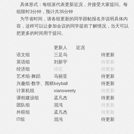
具体形式：每组派代表更新近况，并接受大家提问。每
组限时3分钟，预计共35分钟
为节省时间，请各组更新的同学跟帖报名并说明具体内
容，这样可以让参加会议的同学提前了解情况，当天可以
把更多的时间用于提问。
更新人
近况
语文组
三足乌
待更新
英语组
刘新宇
待更新
经济组
待定
待更新
艺术组-舞蹈
马丽亚
待更新
兴趣组-数学、围棋
keyball
待更新
计算机组
xiansweety
待更新
课程建设组
孟凡杰
待更新
团队组
混沌
待更新
外联组
孟凡杰
待更新
IT组
混沌
待更新