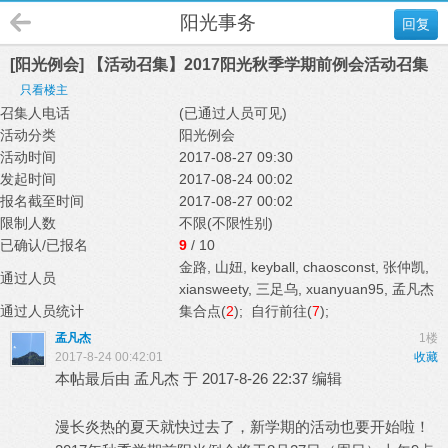
阳光事务
回复
[阳光例会] 【活动召集】2017阳光秋季学期前例会活动召集
只看楼主
召集人电话
(已通过人员可见)
活动分类
阳光例会
活动时间
2017-08-27 09:30
发起时间
2017-08-24 00:02
报名截至时间
2017-08-27 00:02
限制人数
不限(不限性别)
已确认/已报名
9
/ 10
金路
,
山妞
,
keyball
,
chaosconst
,
张仲凯
,
通过人员
xiansweety
,
三足乌
,
xuanyuan95
,
孟凡杰
通过人员统计
集合点(
2
); 自行前往(
7
);
孟凡杰
1楼
2017-8-24 00:42:01
收藏
本帖最后由 孟凡杰 于 2017-8-26 22:37 编辑
漫长炎热的夏天就快过去了，新学期的活动也要开始啦！