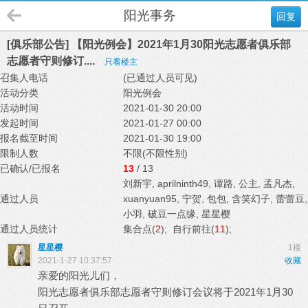
阳光事务
回复
[俱乐部公告] 【阳光例会】2021年1月30阳光志愿者俱乐部
志愿者守则修订....
只看楼主
召集人电话
(已通过人员可见)
活动分类
阳光例会
活动时间
2021-01-30 20:00
发起时间
2021-01-27 00:00
报名截至时间
2021-01-30 19:00
限制人数
不限(不限性别)
已确认/已报名
13
/ 13
刘新宇
,
aprilninth49
,
谭路
,
公主
,
孟凡杰
,
通过人员
xuanyuan95
,
宁贺
,
包包
,
含笑幻子
,
蕾蕾豆
,
小羽
,
破豆一点缘
,
星星樱
通过人员统计
集合点(
2
); 自行前往(
11
);
星星樱
1楼
2021-1-27 10:37:57
收藏
亲爱的阳光儿们，
阳光志愿者俱乐部志愿者守则修订会议将于2021年1月30