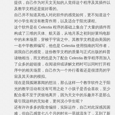
提供，自己作为对天文无知的人觉得这个程序及其插件以
及教学文档还是挺好看的。
自己并不知道其他人对此软件的感觉如何，更不知道这个
对小学生有没有教育作用，以及适合于阳光课程。
这个软件是在 Celestia 程序的基础上集合了大量的插件而
构成了三维的天体、航天器，从地月系之初到好莱坞电影
中的未来场景，穿梭于宇宙之中。其教学文档是由美国的
一名中学教师编写，他也是 Celestia 使用指南的写作者，
就我自己的感觉，这份教学文档的质量与正式出版的科普
读物相当，而文档也是为了配合 Celestia 教学程序而加入
了众多的超链接，在阅读抑或讲解文档时可以同时打开程
序中的相关场景，自己作为一个外行看着还是很漂亮的宇
宙及其天体的模拟。
现在是我孤陋寡闻的想法，那么这样一个教学软件之于阳
光的教学活动有没有可用之处？小孩子是否会喜欢，至少
配合着不至于厌烦地离开，因为天文中的乐趣并不是那么
吸引我这样的无知者，更何况小学生呢？
还有许许多多的取舍编排，实际运作，自己对此深感其困
难，但自己感觉七八个月的时光一晃就流失了，又到了新