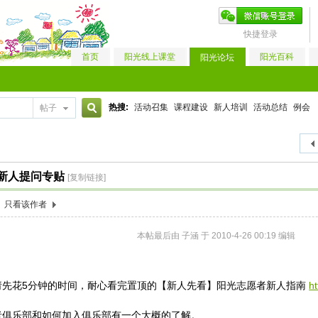
快捷登录
首页
阳光线上课堂
阳光百科
阳光论坛
热搜:
活动召集
课程建设
新人培训
活动总结
例会
帖子
搜
新人提问专贴
[复制链接]
索
只看该作者
本帖最后由 子涵 于 2010-4-26 00:19 编辑
请先花5分钟的时间，耐心看完置顶的【新人先看】阳光志愿者新人指南
h
者俱乐部和如何加入俱乐部有一个大概的了解。