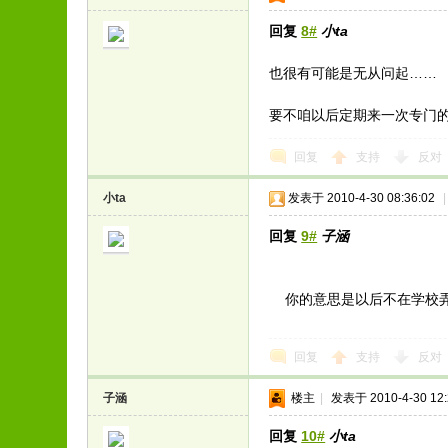
回复
8#
小ta
也很有可能是无从问起……
要不咱以后定期来一次专门
回复
支持
反对
小ta
发表于 2010-4-30 08:36:02
|
回复
9#
子涵
你的意思是以后不在学校
回复
支持
反对
子涵
楼主
|
发表于 2010-4-30 12:
回复
10#
小ta