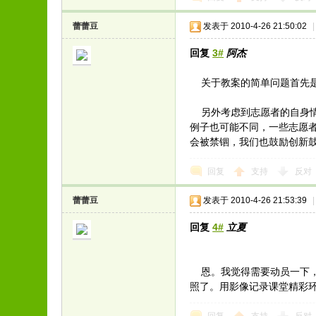
蕾蕾豆
发表于 2010-4-26 21:50:02
|
回复
3#
阿杰
关于教案的简单问题首先是
另外考虑到志愿者的自身情
例子也可能不同，一些志愿
会被禁锢，我们也鼓励创新
回复
支持
反对
蕾蕾豆
发表于 2010-4-26 21:53:39
|
回复
4#
立夏
恩。我觉得需要动员一下，
照了。用影像记录课堂精彩