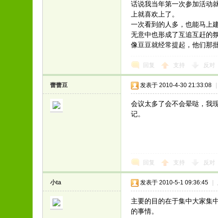
话说我当年第一次参加活动
上就喜欢上了。
一次看到的人多，也能马上
无意中也形成了互追互赶的氛
像豆豆就经常提起，他们那批
回复
支持
反对
蕾蕾豆
发表于 2010-4-30 21:33:08
|
会议太多了会不会晕哒，我
记。
回复
支持
反对
小ta
发表于 2010-5-1 09:36:45
|
主要的目的在于集中大家集
的事情。