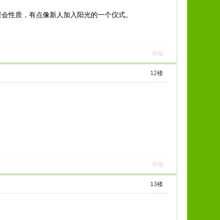
聚会性质，有点像新人加入阳光的一个仪式。
举报
12
楼
举报
13
楼