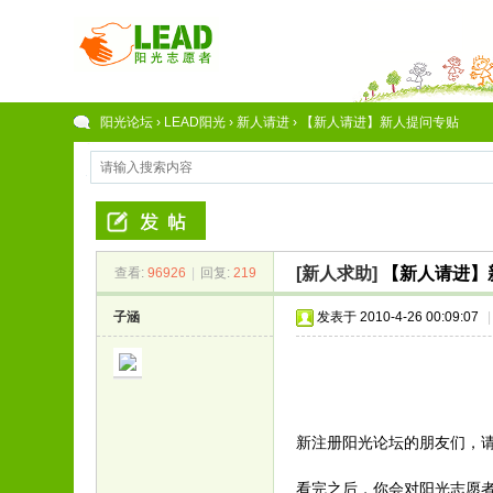
阳光论坛
›
LEAD阳光
›
新人请进
›
【新人请进】新人提问专贴
[新人求助]
【新人请进】
查看:
96926
|
回复:
219
子涵
发表于 2010-4-26 00:09:07
|
新注册阳光论坛的朋友们，
看完之后，你会对阳光志愿