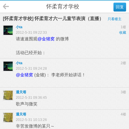
怀柔育才学校
回复
[怀柔育才学校] 怀柔育才六一儿童节表演（直播）
只看楼主
小ta
1楼
2012-5-31 09:22:33
收藏
请速速围观
@金猪窝
的微博
活动已经开始：
小ta
2楼
2012-5-31 09:24:28
@金猪窝
(金猪)：
李老师开始讲话！
通天塔
3楼
2012-5-31 09:36:45
歌声与微笑
通天塔
4楼
2012-5-31 10:13:26
辛苦发微博的某只～