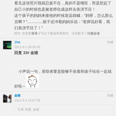
看见这张照片我就忍俊不住，真的不是嘲笑，而是想起了
自己小的时候也是被老师化成这样去表演节目！
这个孩子的妈妈来接他的时候老远就喊：“妈呀，怎么那么
丑啊？”…………孩子还冲着妈妈乐说：“老师说好看，我
们表演节目了！”
附件:
您需要
登录
才可以下载或查看附件。没有帐号？
注册必读
小ta
34楼
2012-6-1 09:50:45
回复
33#
金猪
小声说一句，资助者要是能够不坐着和孩子站在一起就
好啦～
金猪
35楼
2012-6-1 10:07:36
引用: 回复 金猪