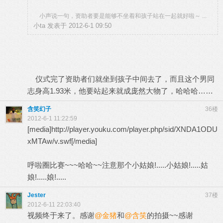
小声说一句，资助者要是能够不坐着和孩子站在一起就好啦～ ...
小ta 发表于 2012-6-1 09:50
仪式完了资助者们就坐到孩子中间去了，而且这个男同
志身高1.93米，他要站起来就成庞然大物了，哈哈哈……
含笑幻子
36楼
2012-6-1 11:22:59
[media]http://player.youku.com/player.php/sid/XNDA1ODU
xMTAw/v.swf[/media]
呼啦圈比赛~~~哈哈~~注意那个小姑娘!.....小姑娘!.....姑
娘!.....娘!.....
Jester
37楼
2012-6-11 22:03:40
视频终于来了。感谢
@金猪
和
@含笑
的拍摄~~感谢