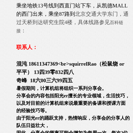
乘坐地铁13号线到西直门站下车，从凯德MALL
的西门出来，乘坐87路到
北京交通大学东门，通
过天桥到达研究生院4楼，具体线路参见
百科链
：
接
联系人：
混沌 18611347369
<br>
squirrelRao（松鼠饶 or
平平） 13四39零832四八
奇峰 18六00三六99四五
暑假期间，计算机组将组织一系列分享会。
分享会的内容包括阳光er擅长的专业领域，生活技巧，
以及对目前的计算机组来说最重要的备课和授课方面
的经验技巧等。
由于阳光er的踊跃支持，热情响应，分享会的分享人的
队伍日益壮大，
因此，分享会的频率可能会增加为每周一次，每次2位