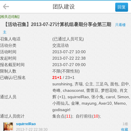
团队建设
回复
[相关总结帖]
【活动召集】2013-07-27计算机组暑期分享会第三期
只看楼
主
召集人电话
(已通过人员可见)
活动分类
交流活动
活动时间
2013-07-27 10:00
发起时间
2013-07-22 22:38
报名截至时间
2013-07-27 09:00
限制人数
不限(不限性别)
已确认/已报名
21+1
/ 23+1
sunshining
,
齐瑞
,
公主
,
三足乌
,
面包
,
启中
,
奇峰
,
chaosconst
,
蕾蕾豆
,
梦想花绘
,
肖文
通过人员
辉
(+1)
,
squirrelRao
,
张小兔
,
carol
,
Simon
,
小雨仙儿
,
金琳
,
mayung
,
Axer10
,
Memo
,
godisagirl
通过人员统计
集合点(
11
); 自行前往(
10
);
squirrelRao
1楼
2013-7-22 22:38:30
收藏