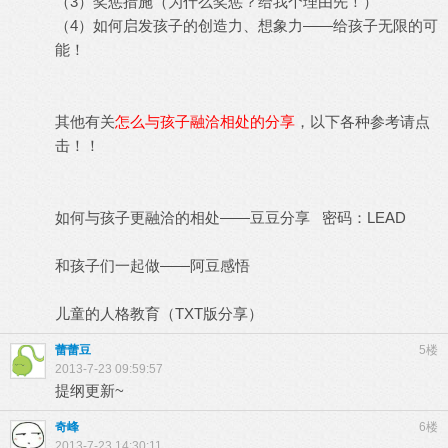
（3）奖惩措施（为什么奖惩？给我个理由先！）
（4）如何启发孩子的创造力、想象力——给孩子无限的可
能！
其他有关
怎么与孩子融洽相处的分享
，以下各种参考请点
击！！
如何与孩子更融洽的相处——豆豆分享
密码：LEAD
和孩子们一起做——阿豆感悟
儿童的人格教育（TXT版分享）
蕾蕾豆
5楼
2013-7-23 09:59:57
提纲更新~
奇峰
6楼
2013-7-23 14:30:11