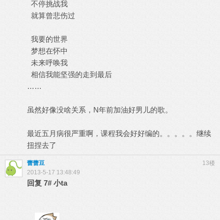
不停挑战我
就算曾悲伤过
我要的世界
梦想在怀中
未来呼唤我
相信我能坚强的走到最后
……
虽然好像没啥关系，N年前加油好男儿的歌。
最近五月病很严重啊，课程我会好好编的。。。。。继续
扭捏去了
蕾蕾豆
13楼
2013-5-17 13:48:49
回复
7#
小ta