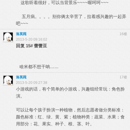
这歌听着很好，可以当背景乐~~~~喔呵呵~~~
五月病。。。。别你俩太辛苦了，拉着感兴趣的一起弄
吧~~~
洛英莼
16楼
2013-5-20 09:16:02
回复
15#
蕾蕾豆
啥米都不想干呐……
洛英莼
17楼
2013-5-20 09:27:38
小游戏的话，有个简单的小游戏，兴趣组经常玩：角色扮
演。
可以让每个孩子扮演一种植物，然后志愿者做分类标准：
颜色标准：红、绿、黄、紫；植物种类：蔬菜、水果；食
用部分：花、果实、种子、根、茎、叶。