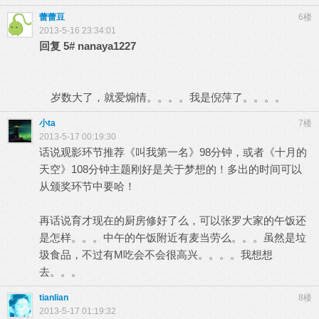
蕾蕾豆
6楼
2013-5-16 23:34:01
回复
5#
nanaya1227
岁数大了，就爱煽情。。。。我是倪萍了。。。。
小ta
7楼
2013-5-17 00:19:30
话说观影环节推荐《叫我第一名》98分钟，或者《十月的
天空》108分钟主题刚好是关于梦想的！多出的时间可以
从颁奖环节中要哈！
再话说育才现在的厨房修好了么，可以张罗大家的午饭还
是怎样。。。中午的午饭附近有麦当劳么。。。虽然是垃
圾食品，不过有M吃会不会很高兴。。。。我想想
去。。。
tianlian
8楼
2013-5-17 01:19:32