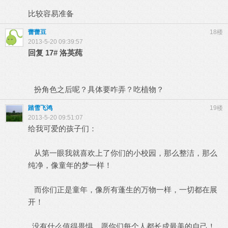
比较容易准备
蕾蕾豆
18楼
2013-5-20 09:39:57
回复
17#
洛英莼
扮角色之后呢？具体要咋弄？吃植物？
踏雪飞鸿
19楼
2013-5-20 09:51:07
给我可爱的孩子们：
从第一眼我就喜欢上了你们的小校园，那么整洁，那么
纯净，像童年的梦一样！
而你们正是童年，像所有蓬生的万物一样，一切都在展
开！
没有什么值得畏惧，愿你们每个人都长成最美的自己！