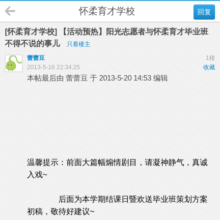
怀柔育才学校
回复
[怀柔育才学校] 【活动预热】阳光志愿者与怀柔育才毕业班
不得不说的事儿
只看楼主
蕾蕾豆
1楼
2013-5-16 22:34:25
收藏
本帖最后由 蕾蕾豆 于 2013-5-20 14:53 编辑
温馨提示：前面大篇幅煽情剧目，请凝神静气，真诚
入戏~
后面为本学期结课日暨欢送毕业班策划方案
初稿，敬待好建议~