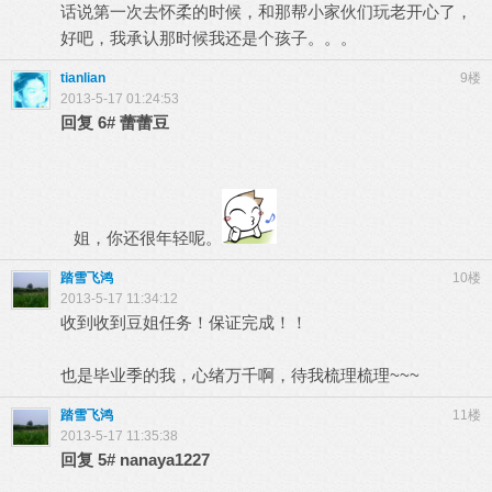
话说第一次去怀柔的时候，和那帮小家伙们玩老开心了，
好吧，我承认那时候我还是个孩子。。。
tianlian
9楼
2013-5-17 01:24:53
回复
6#
蕾蕾豆
姐，你还很年轻呢。
踏雪飞鸿
10楼
2013-5-17 11:34:12
收到收到豆姐任务！保证完成！！
也是毕业季的我，心绪万千啊，待我梳理梳理~~~
踏雪飞鸿
11楼
2013-5-17 11:35:38
回复
5#
nanaya1227