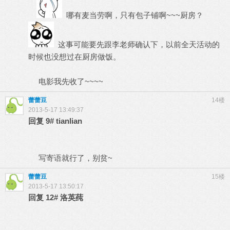
哪有麦当劳啊，只有包子铺啊~~~厨房？
这事可能要先跟李老师确认下，以前全天活动的
时候也没想过在厨房做饭。
电影我先收了~~~~
蕾蕾豆
14楼
2013-5-17 13:49:37
回复
9#
tianlian
写寄语就行了，别贫~
蕾蕾豆
15楼
2013-5-17 13:50:17
回复
12#
洛英莼