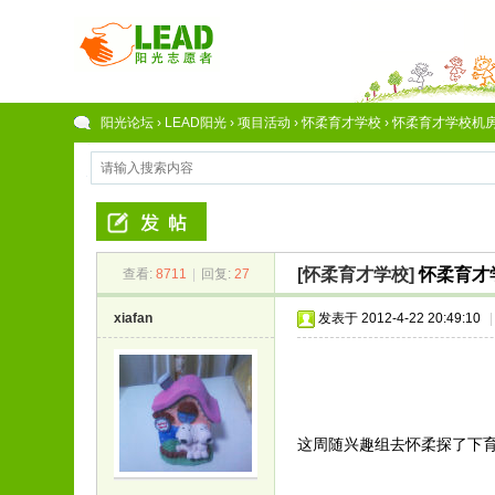
阳光论坛
›
LEAD阳光
›
项目活动
›
怀柔育才学校
›
怀柔育才学校机房情
[怀柔育才学校]
怀柔育才
查看:
8711
|
回复:
27
xiafan
发表于 2012-4-22 20:49:10
|
这周随兴趣组去怀柔探了下