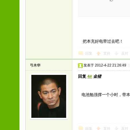
把本充好电带过去吧！
回复
支持
反对
弓木华
发表于 2012-4-22 21:26:49
|
回复
4#
金猪
电池勉强撑一个小时，带本
回复
支持
反对