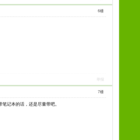
6
楼
举报
7
楼
能带笔记本的话，还是尽量带吧。