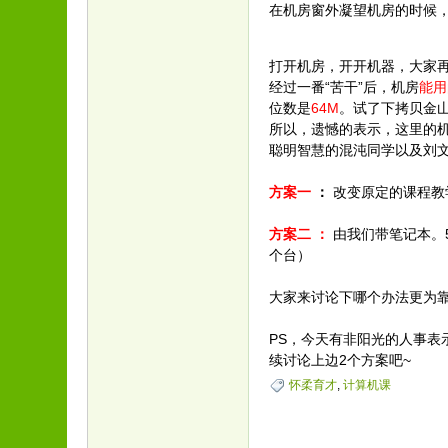
在机房窗外凝望机房的时候
打开机房，开开机器，大家
经过一番“苦干”后，机房
能用
位数是
64M
。试了下拷贝金山
所以，遗憾的表示，这里的机
聪明智慧的混沌同学以及刘
方案一
：
改变原定的课程教学
方案二 ：
由我们
带笔记本。
个台）
大家来讨论下哪个办法更为靠
PS，今天有非阳光的人事表
续讨论上边2个方案吧~
怀柔育才
,
计算机课