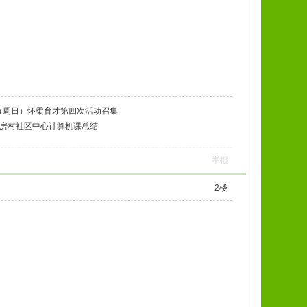
22（周日）怀柔育才第四次活动召集
朱房村社区中心计算机课总结
举报
2
楼