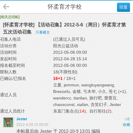
怀柔育才学校
回复
[相关总结帖]
[怀柔育才学校] 【活动召集】2012-5-6（周日）怀柔育才第
五次活动召集
只看楼主
召集人电话
(已通过人员可见)
活动分类
阳光公益活动
活动时间
2012-05-06 09:00
发起时间
2012-04-28 15:14
报名截至时间
2012-05-06 00:00
限制人数
18(不限性别)
已确认/已报名
16+1
/ 18+1
立夏
,
jemmun
,
wangluyangwang
,
Breezefu
,
金猪
,
弓木华
,
小久
,
苍七
(+1)
,
通过人员
wandercc
,
tianlian
,
旅行吧
,
蕾蕾豆
,
chaosconst
,
xiafan
,
含笑幻子
,
Jester
通过人员统计
东直门集合点(
14
); 自行前往(
2
);
Jester
1楼
2012-4-28 15:09:05
收藏
本帖最后由 Jester 于 2012-10-9 13:01 编辑