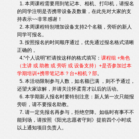
1. 本周课程需要用到笔记本、相机、打印机，请报名
的同学注明是否携带设备及数量，在此先对大家的支
持表示~~非常感谢！
2. 本周课程特别增加设备支持2个名额，旁听的新人
同学可报名。
3. 按照报名的时间顺序通过，优先通过报名格式清晰
正确的 。
4.“个人说明”栏请按这样的格式填写：
课程组 +角色
（主讲 或 助教 或 旁听 或 设备支持）+是否参加过本
学期培训+携带笔记本？台+相机？部
。
5. 本活动限制参与人数，如名额已满 ，则不予通过，
还望大家谅解，并请关注怀柔育才以后的活动。
6.
本学期新人报名时要特别注意：
新人第一次只能报
旁听，请不要报名助教。
7. 请一定先报名再参与，拒绝空降。如临时有事不不
能到场，请按照《阳光志愿者守则》提前四个小时或
以上通知项目负责人。