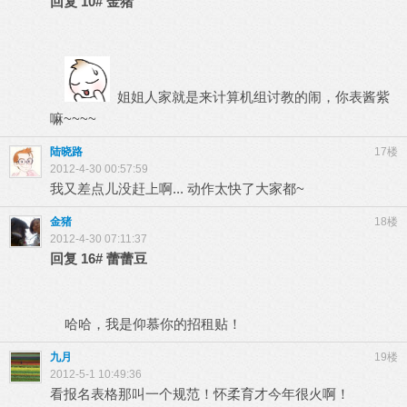
回复
10#
金猪
姐姐人家就是来计算机组讨教的闹，你表酱紫
嘛~~~~
陆晓路
17楼
2012-4-30 00:57:59
我又差点儿没赶上啊... 动作太快了大家都~
金猪
18楼
2012-4-30 07:11:37
回复
16#
蕾蕾豆
哈哈，我是仰慕你的招租贴！
九月
19楼
2012-5-1 10:49:36
看报名表格那叫一个规范！怀柔育才今年很火啊！