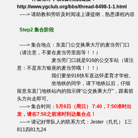
http://www.ygclub.org/bbs/thread-6498-1-1.html
-----> 请助教和旁听及时阅读上课提纲，熟悉课程内容
Step2 集合阶段
-----> 集合地点：东直门公交换乘大厅的麦当劳门口
（请注意，不要在麦当劳里面等！！）
麦当劳门口就是916的公交车站（请注
意：不是东方银座的麦当劳哦！！！）
我们要坐916快车直达怀柔育才学校。
坐地铁的同学，请下地铁以后，仔细
留意东直门地铁站内的指示牌“公交换乘大厅”，跟着箭
头方向走即可。
-----> 集合时间：
5
月6
日（周日） 7:40，7:50准时出
发，请在7:50之前准时到达集合点！
-----> 请记好带队人的联系方式：Jester（扎扎） 1三
811四81九24