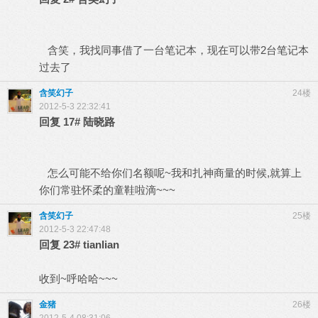
含笑，我找同事借了一台笔记本，现在可以带2台笔记本
过去了
含笑幻子
24楼
2012-5-3 22:32:41
回复
17#
陆晓路
怎么可能不给你们名额呢~我和扎神商量的时候,就算上
你们常驻怀柔的童鞋啦滴~~~
含笑幻子
25楼
2012-5-3 22:47:48
回复
23#
tianlian
收到~呼哈哈~~~
金猪
26楼