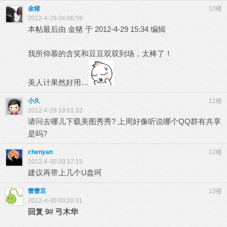
金猪
10楼
2012-4-29 04:06:59
本帖最后由 金猪 于 2012-4-29 15:34 编辑
我所仰慕的含笑和豆豆双双到场，太棒了！
美人计果然好用…
小久
11楼
2012-4-29 19:01:32
请问去哪儿下载美图秀秀? 上周好像听说哪个QQ群有共享
是吗?
chenyan
12楼
2012-4-30 00:17:15
建议再带上几个U盘呵
蕾蕾豆
13楼
2012-4-30 00:20:31
回复
9#
弓木华