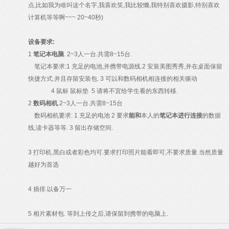
点,比如我为啥叫这个名字,我喜欢笑,我比较懒,我特别喜欢摄影,特别喜欢
计算机等等啊~~~ 20~40秒)
设备要求:
1
笔记本电脑
. 2~3人一台.共需8~15台.
笔记本要求:1 充足的电池,并携带电源线.2 安装美图秀秀,并在桌面保留
快捷方式.并且存留安装包. 3 可以和数码相机相连接的相关驱动
4 鼠标 鼠标垫 5 请将不宜给学生看的东西转移.
2
数码相机
.2~3人一台.共需8~15台
数码相机要求: 1 充足的电池 2 要求
能和
本人的
笔记本进行连接
的数据
线,读卡器等等. 3 留出存储空间.
3 打印机.黑白或者彩色均可.要求打印照片能看即可,不要求质量.当然质量
越好为首选
4 插排.以备万一
5 相片素材包. 等到上传之后,请保留到携带的电脑上.