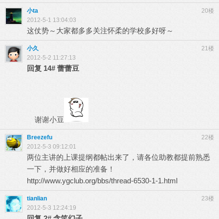
小ta
20楼
2012-5-1 13:04:03
这仗势～大家都多多关注怀柔的学校多好呀～
小久
21楼
2012-5-2 11:27:13
回复
14#
蕾蕾豆
谢谢小豆
Breezefu
22楼
2012-5-3 09:12:01
两位主讲的上课提纲都帖出来了，请各位助教都提前熟悉
一下，并做好相应的准备！
http://www.ygclub.org/bbs/thread-6530-1-1.html
tianlian
23楼
2012-5-3 12:24:19
回复
2#
含笑幻子