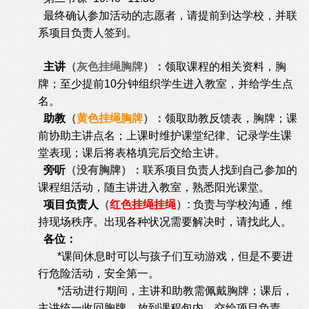
最终确认参加活动的志愿者，请提前到达学校，并联
系项目负责人签到。
主讲
（
灰色挂绳胸牌
）：
领取课程的相关资料，胸
牌；至少提前10分钟组织学生进入教室，并给学生点
名。
助教
（
黄色挂绳胸牌
）：
领取助教反馈表，胸牌；课
前协助主讲点名；上课时维护课堂纪律、记录学生课
堂表现；课后将表格填完后交给主讲。
旁听
（没有胸牌）：
联系项目负责人找到自己参加的
课程组活动，随主讲进入教室，熟悉阳光课堂。
项目负责人
（
红色挂绳挂绳
）:
负责与学校沟通，维
持现场秩序。出现各种状况需要解决时，请找此人。
各位：
*课间休息时可以与孩子们互动游戏，但是不要进
行危险活动，安全第一。
*活动进行期间，主讲和助教需佩戴胸牌；课后，
主讲统一收回胸牌，放到课程包内，交给项目负责