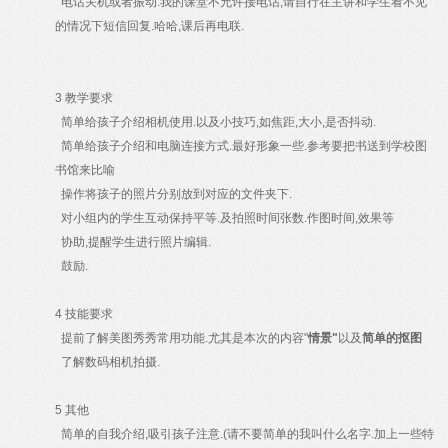
电话关机或者振动.我的课堂不允许接电话,请自行在主讲和学生看不见
的情况下短信回复.哈哈,课后再电联.
3 教学要求
简单给孩子介绍相机使用.以及小技巧,如焦距,大小,是否抖动.
简单给孩子介绍和电脑连接方式.最好形象一些.参考要把书送到学校图
书馆来比喻
操作将孩子的照片分别放到对应的文件夹下.
对小组内的学生互动保持平等.及拍照时间张数.作图时间,效果等
协助,提醒学生进行照片编辑.
鼓励.
4 技能要求
提前了解美图秀秀常用功能.尤其是本次的内容"
情景"
以及
简单的抠图
了解数码相机拍摄.
5 其他
简单的自我介绍,吸引孩子注意.(请不要简单的我叫什么名字.加上一些特