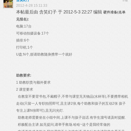
含笑幻子
2楼
2012-4-28 15:11:33
本帖最后由 含笑幻子 于 2012-5-3 22:27 编辑
硬件准备(名单
见报名):
电脑:17台
可移动拍摄设备:17个
插排:6个
打印机:1个
U盘:N个,烦请助教随身携带一个就好
助教要求:
1 助教职责与额外要求
2 课堂要求
在教室不要背书包,不戴帽子,不带与课堂无关物品(水杯等),不要携带相机
走动(只留一人专职拍照即可,且主讲2张,每个助教和孩子的互动2张 孩子
专注上课N张即可),且无闪光灯.
助教老师需要坐在小组中间.上课不与孩子说话.有学生溜号请及时提醒.
积极配合主讲.如无提问,请举手救场.哈哈~这个是我经常做的