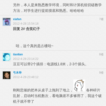
另外，本人是来熟悉教学环境，同时和计算机组切磋教学
方法，对学生进行提前摸底和熟悉。哈哈哈哈
xiafan
7楼
2012-4-28 15:54:18
回复
2#
含笑幻子
哇，这个真的是占楼哇~
tianlian
8楼
2012-4-28 23:14:22
豆豆可以带2个插排：电源线1.8米，2-3个插头。
弓木华
9楼
2012-4-28 23:48:12
刚刚悲催的把本从桌子上拖到了地上，
各种碎片
乱射，启动时当机数次，看电脑差不多够用了，我这个破
机子就不带了