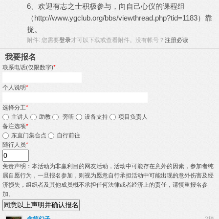
6、欢迎有志之士积极参与，向自己心仪的课程组
（
http://www.ygclub.org/bbs/viewthread.php?tid=1183
）靠
拢。
附件:
您需要
登录
才可以下载或查看附件。没有帐号？
注册必读
我要报名
联系电话(仅限数字)
*
个人说明
*
选择分工
*
主讲人
助教
旁听
设备支持
项目负责人
备注选项
*
东直门集合点
自行前往
随行人员
*
免责声明：本活动为非赢利目的网友活动，活动中可能存在意外的因素，参加者纯
属自愿行为，一旦报名参加，则视为愿意自行承担活动中可能出现的意外伤害及经
济损失，组织者及其他成员概不承担任何法律或者经济上的责任，请慎重报名参
加。
同意以上声明并确认报名