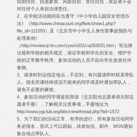
自由结合、自愿参加、风险自担、责任自负，发起者不会
对任何个人承担法律责任。
2、在学校活动期间应当遵守《中小学幼儿园安全管理办
法》（
http://www.chinacourt.org/flwk/show1.php?
file_id=111593
）及《北京市中小学生人身伤害事故预防与
处理条例》
（
http://review.jcrb.com/zyw/n331/ca283031.htm
）等法律
法规和学校的相关规定，保证学校和学生的安全、维护学
校的正常教学秩序。参加活动的人员不应向学生发放任何
食物。
3、请准时到达指定地点，不迟到，有问题请即时联系带队
人。报名而遇特殊情况不能来的同学请及时通知带队人，
避免不必要的麻烦。
4、参加活动的同学请提前阅读《北京阳光志愿者俱乐部志
愿者手册》，了解相关注意事项，手册地址为
http://www.ygclub.org/bbs/viewthread.php?tid=1572
5、为了我们的活动正常、有序的进行，所有参加活动同学
务必报名，形式上可以跟贴，或者短信、邮件、MSN通知
集合地点带队人。